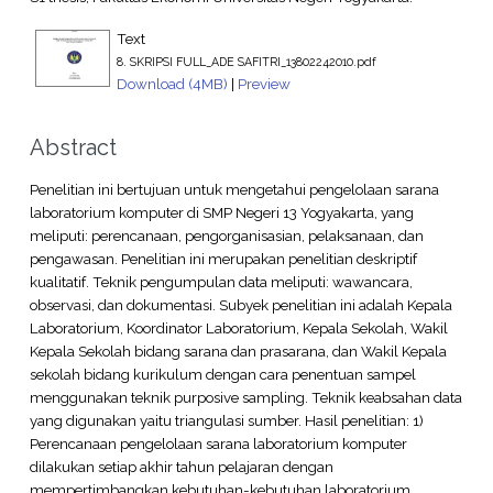
Text
8. SKRIPSI FULL_ADE SAFITRI_13802242010.pdf
Download (4MB)
|
Preview
Abstract
Penelitian ini bertujuan untuk mengetahui pengelolaan sarana
laboratorium komputer di SMP Negeri 13 Yogyakarta, yang
meliputi: perencanaan, pengorganisasian, pelaksanaan, dan
pengawasan. Penelitian ini merupakan penelitian deskriptif
kualitatif. Teknik pengumpulan data meliputi: wawancara,
observasi, dan dokumentasi. Subyek penelitian ini adalah Kepala
Laboratorium, Koordinator Laboratorium, Kepala Sekolah, Wakil
Kepala Sekolah bidang sarana dan prasarana, dan Wakil Kepala
sekolah bidang kurikulum dengan cara penentuan sampel
menggunakan teknik purposive sampling. Teknik keabsahan data
yang digunakan yaitu triangulasi sumber. Hasil penelitian: 1)
Perencanaan pengelolaan sarana laboratorium komputer
dilakukan setiap akhir tahun pelajaran dengan
mempertimbangkan kebutuhan-kebutuhan laboratorium