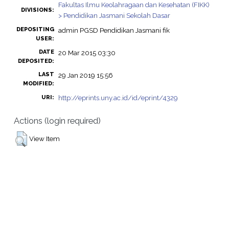
Fakultas Ilmu Keolahragaan dan Kesehatan (FIKK)
DIVISIONS:
> Pendidikan Jasmani Sekolah Dasar
DEPOSITING
admin PGSD Pendidikan Jasmani fik
USER:
DATE
20 Mar 2015 03:30
DEPOSITED:
LAST
29 Jan 2019 15:56
MODIFIED:
http://eprints.uny.ac.id/id/eprint/4329
URI:
Actions (login required)
View Item