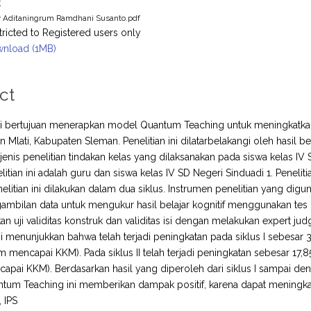
t
 Aditaningrum Ramdhani Susanto.pdf
tricted to Registered users only
nload (1MB)
ct
ini bertujuan menerapkan model Quantum Teaching untuk meningkatkan 
n Mlati, Kabupaten Sleman. Penelitian ini dilatarbelakangi oleh hasil b
enis penelitian tindakan kelas yang dilaksanakan pada siswa kelas IV
litian ini adalah guru dan siswa kelas IV SD Negeri Sinduadi 1. Penel
nelitian ini dilakukan dalam dua siklus. Instrumen penelitian yang di
ambilan data untuk mengukur hasil belajar kognitif menggunakan tes ha
 uji validitas konstruk dan validitas isi dengan melakukan expert jud
ni menunjukkan bahwa telah terjadi peningkatan pada siklus I sebesar 32,
 mencapai KKM). Pada siklus II telah terjadi peningkatan sebesar 17,85%
apai KKM). Berdasarkan hasil yang diperoleh dari siklus I sampai de
um Teaching ini memberikan dampak positif, karena dapat meningkatk
, IPS