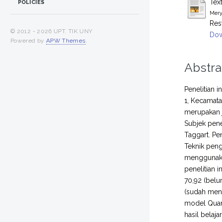
Tex
POLICIES
Mery
Res
© 2012 -
2026 UPT. TIK UNY
Dow
Powered by
APW Themes
.
Abstra
Penelitian 
1, Kecamata
merupakan j
Subjek pene
Taggart. Pe
Teknik peng
menggunakan
penelitian i
70,92 (belum
(sudah menc
model Quant
hasil belajar