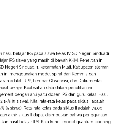
hasil belajar IPS pada siswa kelas IV SD Negeri Sinduadi
elajar IPS siswa yang masih di bawah KKM. Penelitian ini
 SD Negeri Sinduadi 1, kecamatan Mlati, Kabupaten sleman.
itian ini menggunakan model spiral dari Kemmis dan
gunakan adalah RPP, Lembar Observasi, dan Dokumentasi.
sil belajar. Keabsahan data dalam penelitian ini
gement dengan ahli yaitu dosen IPS dan guru kelas. Hasil
15% (9 siswa). Nilai rata-rata kelas pada siklus I adalah
 (5 siswa). Rata-rata kelas pada siklus II adalah 79,00
ngan akhir siklus II dapat disimpulkan bahwa penggunaan
an hasil belajar IPS. Kata kunci: model quantum teaching,