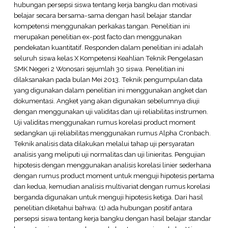
hubungan persepsi siswa tentang kerja bangku dan motivasi
belajar secara bersama-sama dengan hasil belajar standar
kompetensi menggunakan perkakas tangan. Penelitian ini
merupakan penelitian ex-post facto dan menggunakan
pendekatan kuantitatif. Responden dalam penelitian ini adalah
seluruh siswa kelas X Kompetensi Keahlian Teknik Pengelasan
SMK Negeri 2 Wonosari sejumlah 30 siswa. Penelitian ini
dilaksanakan pada bulan Mei 2013. Teknik pengumpulan data
yang digunakan dalam penelitian ini menggunakan angket dan
dokumentasi. Angket yang akan digunakan sebelumnya diuji
dengan menggunakan uji validitas dan uji reliabilitas instrumen.
Uji validitas menggunakan rumus korelasi product moment
sedangkan uji reliabilitas menggunakan rumus Alpha Cronbach.
Teknik analisis data dilakukan melalui tahap uji persyaratan
analisis yang meliputi uji normalitas dan uji linieritas. Pengujian
hipotesis dengan menggunakan analisis korelasi linier sederhana
dengan rumus product moment untuk menguji hipotesis pertama
dan kedua, kemudian analisis multivariat dengan rumus korelasi
berganda digunakan untuk menguji hipotesis ketiga. Dari hasil
penelitian diketahui bahwa: (1) ada hubungan positif antara
persepsi siswa tentang kerja bangku dengan hasil belajar standar