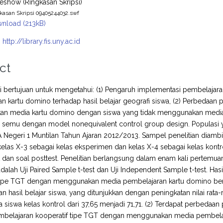
deshow (Ringkasan Skripsi)
kasan Skripsi 09405244032.swf
nload (213kB)
:
http://library.fis.uny.ac.id
ct
ini bertujuan untuk mengetahui: (1) Pengaruh implementasi pembelaj
n kartu domino terhadap hasil belajar geografi siswa, (2) Perbedaan p
n media kartu domino dengan siswa yang tidak menggunakan media ka
semu dengan model nonequivalent control group design. Populasi ya
 Negeri 1 Muntilan Tahun Ajaran 2012/2013. Sampel penelitian diam
 kelas X-3 sebagai kelas eksperimen dan kelas X-4 sebagai kelas kontr
t dan soal posttest. Penelitian berlangsung dalam enam kali pertemua
dalah Uji Paired Sample t-test dan Uji Independent Sample t-test. Ha
tipe TGT dengan menggunakan media pembelajaran kartu domino berpen
n hasil belajar siswa, yang ditunjukkan dengan peningkatan nilai rata-
rata siswa kelas kontrol dari 37,65 menjadi 71,71. (2) Terdapat perbed
belajaran kooperatif tipe TGT dengan menggunakan media pembelaja