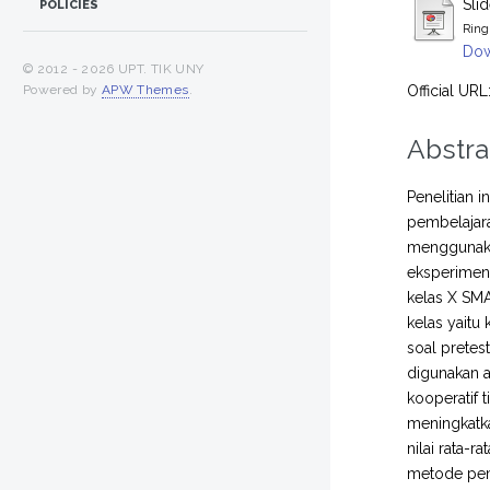
Sli
POLICIES
Ring
Dow
© 2012 -
2026 UPT. TIK UNY
Official URL
Powered by
APW Themes
.
Abstra
Penelitian 
pembelajara
menggunaka
eksperimen 
kelas X SMA
kelas yaitu
soal pretes
digunakan a
kooperatif 
meningkatka
nilai rata-
metode pem