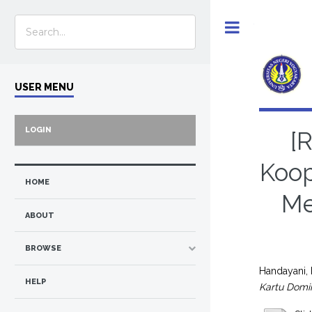
Toggle
USER MENU
LOGIN
[
Koop
HOME
Me
ABOUT
BROWSE
Handayani,
HELP
Kartu Domin