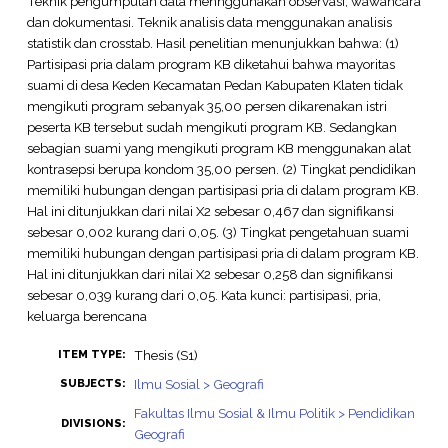
Teknik pengumpulan data mennggunakan observasi, wawancara
dan dokumentasi. Teknik analisis data menggunakan analisis
statistik dan crosstab. Hasil penelitian menunjukkan bahwa: (1)
Partisipasi pria dalam program KB diketahui bahwa mayoritas
suami di desa Keden Kecamatan Pedan Kabupaten Klaten tidak
mengikuti program sebanyak 35,00 persen dikarenakan istri
peserta KB tersebut sudah mengikuti program KB. Sedangkan
sebagian suami yang mengikuti program KB menggunakan alat
kontrasepsi berupa kondom 35,00 persen. (2) Tingkat pendidikan
memiliki hubungan dengan partisipasi pria di dalam program KB.
Hal ini ditunjukkan dari nilai X2 sebesar 0,467 dan signifikansi
sebesar 0,002 kurang dari 0,05. (3) Tingkat pengetahuan suami
memiliki hubungan dengan partisipasi pria di dalam program KB.
Hal ini ditunjukkan dari nilai X2 sebesar 0,258 dan signifikansi
sebesar 0,039 kurang dari 0,05. Kata kunci: partisipasi, pria,
keluarga berencana
Thesis (S1)
ITEM TYPE:
Ilmu Sosial > Geografi
SUBJECTS:
Fakultas Ilmu Sosial & Ilmu Politik > Pendidikan
DIVISIONS:
Geografi