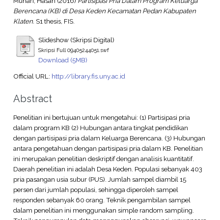
Muhari, Hasan
(2016)
Partisipasi Pria Dalam Program Keluarga
Berencana (KB) di Desa Keden Kecamatan Pedan Kabupaten
Klaten.
S1 thesis, FIS.
Slideshow (Skripsi Digital)
Skripsi Full 09405244051.swf
Download (5MB)
Official URL:
http://library.fis.uny.ac.id
Abstract
Penelitian ini bertujuan untuk mengetahui: (1) Partisipasi pria
dalam program KB (2) Hubungan antara tingkat pendidikan
dengan partisipasi pria dalam Keluarga Berencana. (3) Hubungan
antara pengetahuan dengan partisipasi pria dalam KB. Penelitian
ini merupakan penelitian deskriptif dengan analisis kuantitatif.
Daerah penelitian ini adalah Desa Keden. Populasi sebanyak 403
pria pasangan usia subur (PUS). Jumlah sampel diambil 15
persen dari jumlah populasi, sehingga diperoleh sampel
responden sebanyak 60 orang. Teknik pengambilan sampel
dalam penelitian ini menggunakan simple random sampling.