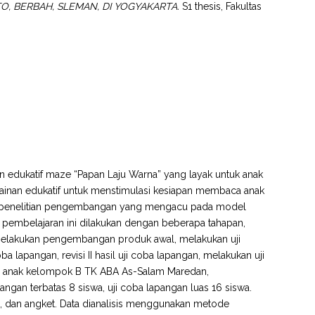
, BERBAH, SLEMAN, DI YOGYAKARTA.
S1 thesis, Fakultas
n edukatif maze “Papan Laju Warna” yang layak untuk anak
mainan edukatif untuk menstimulasi kesiapan membaca anak
an penelitian pengembangan yang mengacu pada model
embelajaran ini dilakukan dengan beberapa tahapan,
 melakukan pengembangan produk awal, melakukan uji
a lapangan, revisi II hasil uji coba lapangan, melakukan uji
ah anak kelompok B TK ABA As-Salam Maredan,
pangan terbatas 8 siswa, uji coba lapangan luas 16 siswa.
 dan angket. Data dianalisis menggunakan metode