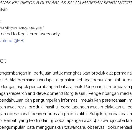
NAK KELOMPOK B DI TK ABA AS-SALAM MAREDAN SENDANGTIRTO
ikan.
t
u Athiyah_12105244029.pdf
tricted to Registered users only
nload (3MB)
ct
pengembangan ini bertujuan untuk menghasilkan produk alat permaina
 B. Alat permainan ini dapat digunakan sebagai penunjang alat per
i dengan aspek perkembangan bahasa anak. Penelitian ini merupak
an (research and development) Borg & Gall. Pengembangan media p
di pendahuluan dan pengumpulan informasi, melakukan perencanaan,
n awal, revisi produk I hasil uji coba lapangan awal, melakukan uji cob
gan operasional, penyempurnaan produk akhir. Subjek uji coba adal
o, Berbah yang terdiri dari uji coba lapangan awal 4 siswa, uji coba la
 pengumpulan data menggunakan wawancara, observasi, dokumentasi,