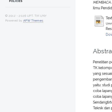
POLICIES
MEMBACA A
Ilmu Pendid
© 2012 -
2026 UPT. TIK UNY
Tex
Powered by
APW Themes
.
Umm
Res
Dow
Abstra
Penelitian 
TK kelompok
yang sesua
pengembang
yaitu: stu
coba lapanga
coba lapan
Sendangtirt
Teknik dan