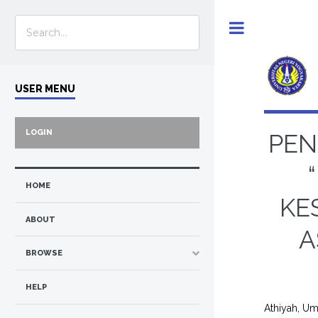
Toggle
USER MENU
LOGIN
PEN
HOME
KE
ABOUT
A
BROWSE
HELP
Athiyah, U