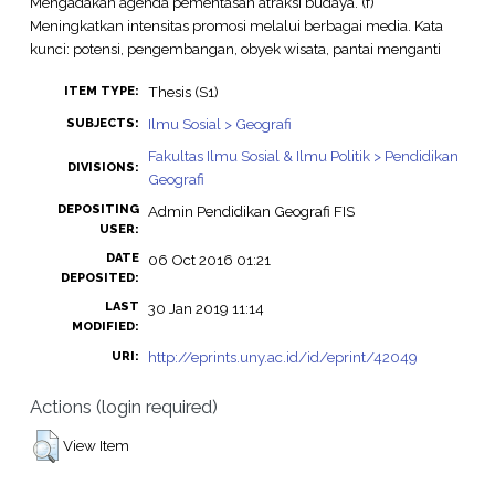
Mengadakan agenda pementasan atraksi budaya. (f)
Meningkatkan intensitas promosi melalui berbagai media. Kata
kunci: potensi, pengembangan, obyek wisata, pantai menganti
Thesis (S1)
ITEM TYPE:
Ilmu Sosial > Geografi
SUBJECTS:
Fakultas Ilmu Sosial & Ilmu Politik > Pendidikan
DIVISIONS:
Geografi
DEPOSITING
Admin Pendidikan Geografi FIS
USER:
DATE
06 Oct 2016 01:21
DEPOSITED:
LAST
30 Jan 2019 11:14
MODIFIED:
http://eprints.uny.ac.id/id/eprint/42049
URI:
Actions (login required)
View Item