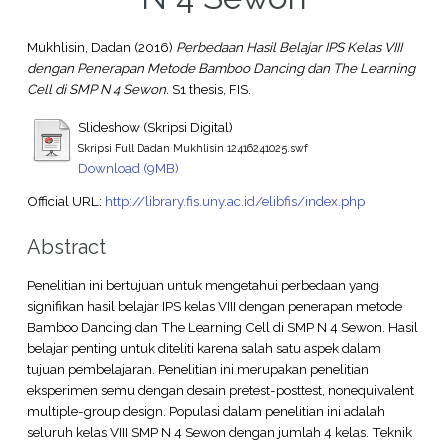
Mukhlisin, Dadan
(2016)
Perbedaan Hasil Belajar IPS Kelas VIII
dengan Penerapan Metode Bamboo Dancing dan The Learning
Cell di SMP N 4 Sewon.
S1 thesis, FIS.
Slideshow (Skripsi Digital)
Skripsi Full Dadan Mukhlisin 12416241025.swf
Download (9MB)
Official URL:
http://library.fis.uny.ac.id/elibfis/index.php
Abstract
Penelitian ini bertujuan untuk mengetahui perbedaan yang
signifikan hasil belajar IPS kelas VIII dengan penerapan metode
Bamboo Dancing dan The Learning Cell di SMP N 4 Sewon. Hasil
belajar penting untuk diteliti karena salah satu aspek dalam
tujuan pembelajaran. Penelitian ini merupakan penelitian
eksperimen semu dengan desain pretest-posttest, nonequivalent
multiple-group design. Populasi dalam penelitian ini adalah
seluruh kelas VIII SMP N 4 Sewon dengan jumlah 4 kelas. Teknik