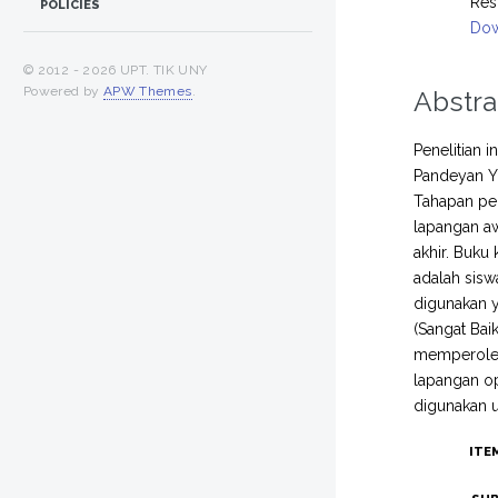
Res
POLICIES
Dow
© 2012 -
2026 UPT. TIK UNY
Powered by
APW Themes
.
Abstra
Penelitian 
Pandeyan Y
Tahapan pen
lapangan aw
akhir. Buku
adalah sisw
digunakan ya
(Sangat Bai
memperoleh 
lapangan op
digunakan u
ITE