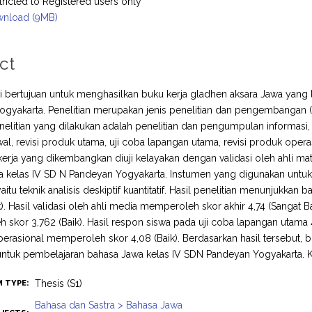
tricted to Registered users only
nload (9MB)
ct
ini bertujuan untuk menghasilkan buku kerja gladhen aksara Jawa yang
ogyakarta. Penelitian merupakan jenis penelitian dan pengembangan 
elitian yang dilakukan adalah penelitian dan pengumpulan informas
al, revisi produk utama, uji coba lapangan utama, revisi produk opera
 kerja yang dikembangkan diuji kelayakan dengan validasi oleh ahli ma
a kelas IV SD N Pandeyan Yogyakarta. Instumen yang digunakan untuk
itu teknik analisis deskiptif kuantitatif. Hasil penelitian menunjukkan
k). Hasil validasi oleh ahli media memperoleh skor akhir 4,74 (Sangat 
skor 3,762 (Baik). Hasil respon siswa pada uji coba lapangan utama 4
erasional memperoleh skor 4,08 (Baik). Berdasarkan hasil tersebut, b
ntuk pembelajaran bahasa Jawa kelas IV SDN Pandeyan Yogyakarta. Kat
Thesis (S1)
M TYPE:
Bahasa dan Sastra > Bahasa Jawa