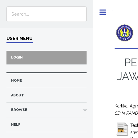
Toggle
USER MENU
LOGIN
PE
JAW
HOME
ABOUT
Kartika, Ag
BROWSE
SD N PAND
HELP
Tex
Agma