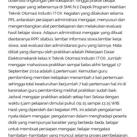
observasi lingkungan pembelajaran, hingga praktik belajar
mengajar yang sebenarnya di SMK N 2 Depok Program Keahlian
Teknik Otomasi Industri (TOI). Kegiatan yang dilakukan selama
PPL antaralain persiapan administrasi mengajar, menyusun dan
mengembangkan alat pembelajaran dan melakukan evaluasi
hasil belajar siswa. Adapun administrasi mengajar yang dibuat
diantaranya RPP, silabus, lembar informasi siswa,lembar kerja
siswa, soal evaluasi dan administarasi guru yang lainnya. Mata
diklat yang diampu oleh praktikan adalah Pekerjaan Dasar
Elektromekanik kelas X Teknik Otomasi Industri (TOI). Jumlah
mengajar mahasiswa praktikan sampai batas akhir tanggal 17
September 2014 adalah 5 pertemuan. Kemudian guru
pembimbing memberi kebijakan menambah 2 kali pertemuan
sehingga total keseluruhan berjumlah 7 kali pertemuan hal ini di
karenakan guru pembimbing melihat praktikan sudah baik.
Jadwal mengajar praktikan adalah setiap hari Selasa dengan
waktu 5 jam pelajaran dimulai pukul 09.15 sampai 13.15 WIB.
Hasil yang diperoleh dari kegiatan PPL ini adalah pengalaman
nyata dalam mengajar, pengalaman dalam menghadapi peserta
didik yang mempunyai karakter yang berbeda-beda, belajar
untuk membuat persiapan mengajar, belajar mengatasi
hambatan-hambatan yang muncul selama proses pembelajaran,