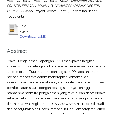
Ade Indah lestari, Ade Indah lestari
(2014)
LAPORAN INDIVIDU
PRAKTIK PENGALAMAN LAPANGAN (PPL) DI SMK NEGERI 2
DEPOK SLEMAN.
Project Report. LPPMP, Universitas Negeri
Yogyakarta.
Text
103.docx
Download (10kB)
Abstract
Praktik Pengalaman Lapangan (PPL) merupakan langkah
strategis untuk melengkapi kompetensi mahasiswa calon tenaga
kependidikan. Tujuan utama dari kegiatan PPL adalah untuk
melatih mahasiswa dalam menerapkan kemampuan.
keterampilan dan pengetahuan yang dimiliki dalam uatu proses
pembelajaran sesuai dengan bidang studinya, sehingga
mahasiswa memiliki pengalaman yang faktual dan dapat dipakai
sebagai bekal untuk mengembangkan potensi yang ada dalam
diri mahasiswa. Kegiatan PPL UNY 2014 SMK N 2 Depok diawali
dari penerjunan oleh Dosen Pamong, kuliah Pembelajaran Mikro,