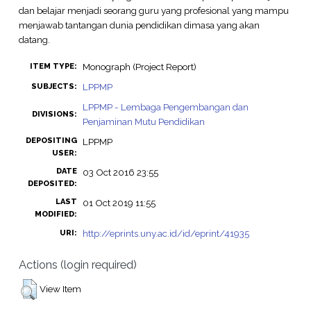
dan belajar menjadi seorang guru yang profesional yang mampu
menjawab tantangan dunia pendidikan dimasa yang akan
datang.
Monograph (Project Report)
ITEM TYPE:
LPPMP
SUBJECTS:
LPPMP - Lembaga Pengembangan dan
DIVISIONS:
Penjaminan Mutu Pendidikan
DEPOSITING
LPPMP
USER:
DATE
03 Oct 2016 23:55
DEPOSITED:
LAST
01 Oct 2019 11:55
MODIFIED:
http://eprints.uny.ac.id/id/eprint/41935
URI:
Actions (login required)
View Item