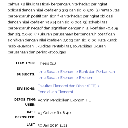
bahwa: (1) likuiditas tidak berpengaruh terhadap peringkat
obligasi dengan nilai koefisien 3,373 dan sig. 0,586. (2) rentabilitas
berpengaruh positif dan signifikan terhadap peringkat obligasi
dengan nilai koefisien 74,514 dan sig. 0,001; (3) solvabilitas
berpengaruh negatif dan signifikan dengan nilai koefisien -0,485
dan sig. 0,040; (4) ukuran perusahaan berpengaruh positif dan
signifikan dengan nilai koefisien 8,663 dan sig. 0,00. Kata kunci:
rasio keuangan, likuiditas, rentabilitas, solvabilitas, ukuran
perusahaan dan peringkat obligasi.
Thesis (S1)
ITEM TYPE:
Ilmu Sosial > Ekonomi > Bank dan Perbankan
SUBJECTS:
Ilmu Sosial > Ekonomi > Ekonomi
Fakultas Ekonomi dan Bisnis (FEB) >
DIVISIONS:
Pendidikan Ekonomi
DEPOSITING
Admin Pendidikan Ekonomi FE
USER:
DATE
03 Oct 2016 08:40
DEPOSITED:
LAST
30 Jan 2019 11:11