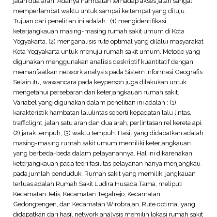
jalan dua arah. Adanya hambatan terhadap akses jalan sangat
memperlambat waktu untuk sampai ke tempat yang dituju.
Tujuan dari penelitian ini adalah : (1) mengidentifikasi
keterjangkauan masing-masing rumah sakit umum di Kota
Yogyakarta, (2) menganalisis rute optimal yang dilalui masyarakat
Kota Yogyakarta untuk menuju rumah sakit umum. Metode yang
digunakan menggunakan analisis deskriptif kuantitatif dengan
memanfaatkan network analysis pada Sistem Informasi Geografis.
Selain itu, wawancara pada keyperson juga dilakukan untuk
mengetahui persebaran dari keterjangkauan rumah sakit.
Variabel yang digunakan dalam penelitian ini adalah : (1)
karakteristik hambatan lalulintas seperti kepadatan lalu lintas,
trafficlight, jalan satu arah dan dua arah, perlintasan rel kereta api,
(2) jarak tempuh, (3) waktu tempuh. Hasil yang didapatkan adalah
masing-masing rumah sakit umum memiliki keterjangkauan
yang berbeda-beda dalam pelayanannya. Hal ini dikarenakan
keterjangkauan pada teori fasilitas pelayanan hanya menjangkau
pada jumlah penduduk. Rumah sakit yang memiliki jangkauan
terluas adalah Rumah Sakit Ludira Husada Tama, meliputi
Kecamatan Jetis, Kecamatan Tegalrejo, Kecamatan
Gedongtengen, dan Kecamatan Wirobrajan. Rute optimal yang
didapatkan dari hasil network analysis memilih lokasi rumah sakit