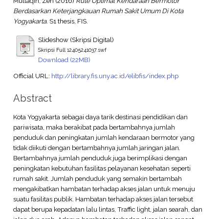
Muttaqin, Zen
(2016)
Rute Optimal Kendaraan Bermotor
Berdasarkan Keterjangkauan Rumah Sakit Umum Di Kota
Yogyakarta.
S1 thesis, FIS.
Slideshow (Skripsi Digital)
Skripsi Full 12405241037.swf
Download (22MB)
Official URL:
http://library.fis.uny.ac.id/elibfis/index.php
Abstract
Kota Yogyakarta sebagai daya tarik destinasi pendidikan dan
pariwisata, maka berakibat pada bertambahnya jumlah
penduduk dan peningkatan jumlah kendaraan bermotor yang
tidak diikuti dengan bertambahnya jumlah jaringan jalan.
Bertambahnya jumlah penduduk juga berimplikasi dengan
peningkatan kebutuhan fasilitas pelayanan kesehatan seperti
rumah sakit. Jumlah penduduk yang semakin bertambah
mengakibatkan hambatan terhadap akses jalan untuk menuju
suatu fasilitas publik. Hambatan terhadap akses jalan tersebut
dapat berupa kepadatan lalu lintas, Traffic light, jalan searah, dan