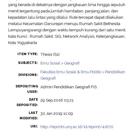
yang berada di dekatnya dengan jangkauan lima hingga sepuluh
menit tergantung pada jumlah hambatan, panjang jalan, dan
kepadatan lalu lintas yang dilalui. Rute tercepat dapat dilakukan
melalui Kecamatan Danurejan menuju Rumah Sakit Bethesda
Lempuyangwangi dengan waktu tempuh kurang dari satu menit.
Kata Kunci : Rumah Sakit, SIG, Network Analysis, Keterjangkauan,
Kota Yogyakarta
Thesis (S1)
ITEM TYPE:
Ilmu Sosial > Geografi
SUBJECTS:
Fakultas Ilmu Sosial & Ilmu Politik > Pendidikan
DIVISIONS:
Geografi
DEPOSITING
Admin Pendidikan Geografi FIS
USER:
DATE
29 Sep 2016 03:21
DEPOSITED:
LAST
30 Jan 2019 11:09
MODIFIED:
http://eprints.uny.ac.id/id/eprint/41870
URI: