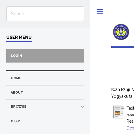
Toggle
USER MENU
LOGIN
HOME
Iwan Panji, 
ABOUT
Yogyakarta.
BROWSE
Tex
Iwan
Res
HELP
Dow