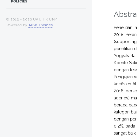
POLICIES
Abstra
© 2012 -
2026 UPT. TIK UNY
Powered by
APW Themes
.
Penelitian 
2018. Pera
(supporting
penelitian 
Yogyakarta 
Komite Seko
dengan tekn
Pengujian v
koefisien A
2016, perse
agency) ma
berada pada
kategori ba
dengan pers
0,2%, pada 
sangat baik