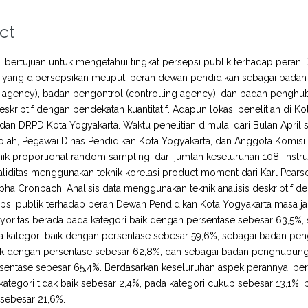
ct
ini bertujuan untuk mengetahui tingkat persepsi publik terhadap pera
n yang dipersepsikan meliputi peran dewan pendidikan sebagai bada
 agency), badan pengontrol (controlling agency), dan badan penghub
deskriptif dengan pendekatan kuantitatif. Adapun lokasi penelitian di 
dan DRPD Kota Yogyakarta. Waktu penelitian dimulai dari Bulan April s
lah, Pegawai Dinas Pendidikan Kota Yogyakarta, dan Anggota Komisi
ik proportional random sampling, dari jumlah keseluruhan 108. Inst
aliditas menggunakan teknik korelasi product moment dari Karl Pear
lpha Cronbach. Analisis data menggunakan teknik analisis deskriptif d
psi publik terhadap peran Dewan Pendidikan Kota Yogyakarta masa j
yoritas berada pada kategori baik dengan persentase sebesar 63,5%
 kategori baik dengan persentase sebesar 59,6%, sebagai badan pen
ik dengan persentase sebesar 62,8%, dan sebagai badan penghubung 
entase sebesar 65,4%. Berdasarkan keseluruhan aspek perannya, pero
kategori tidak baik sebesar 2,4%, pada kategori cukup sebesar 13,1%, 
 sebesar 21,6%.