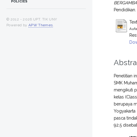
POLICIES
BERGAMBA
Pendidikan.
© 2012 -
2026 UPT. TIK UNY
Tex
Powered by
APW Themes
.
Aufa
Res
Dow
Abstra
Penelitian
SMK Muhamma
mengikuti 
kelas (Clas
berupaya m
Yogyakarta 
pasca tinda
92,5 diseba