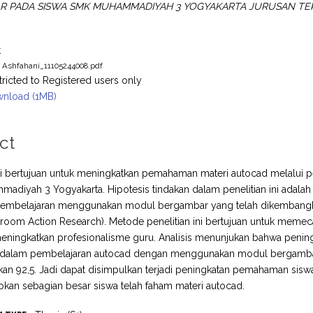
R PADA SISWA SMK MUHAMMADIYAH 3 YOGYAKARTA JURUSAN TE
t
 Ashfahani_11105244008.pdf
tricted to Registered users only
nload (1MB)
ct
 ini bertujuan untuk meningkatkan pemahaman materi autocad melal
diyah 3 Yogyakarta. Hipotesis tindakan dalam penelitian ini adala
pembelajaran menggunakan modul bergambar yang telah dikembangkan.
sroom Action Research). Metode penelitian ini bertujuan untuk meme
eningkatkan profesionalisme guru. Analisis menunjukan bahwa pe
dalam pembelajaran autocad dengan menggunakan modul bergambar dib
kan 92,5. Jadi dapat disimpulkan terjadi peningkatan pemahaman siswa da
bkan sebagian besar siswa telah faham materi autocad.