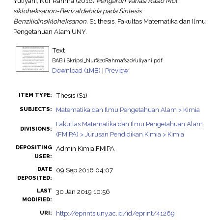
Yuliyani, Nur Rahma
(2016)
Pengaruh Variasi Rasio Mol
sikloheksanon-Benzaldehida pada Sintesis
Benzilidinsikloheksanon.
S1 thesis, Fakultas Matematika dan Ilmu
Pengetahuan Alam UNY.
Text
BAB i Skripsi_Nur%20Rahma%20Yuliyani.pdf
Download (1MB)
|
Preview
Thesis (S1)
ITEM TYPE:
Matematika dan Ilmu Pengetahuan Alam > Kimia
SUBJECTS:
Fakultas Matematika dan Ilmu Pengetahuan Alam
DIVISIONS:
(FMIPA) > Jurusan Pendidikan Kimia > Kimia
DEPOSITING
Admin Kimia FMIPA
USER:
DATE
09 Sep 2016 04:07
DEPOSITED:
LAST
30 Jan 2019 10:56
MODIFIED:
http://eprints.uny.ac.id/id/eprint/41269
URI: