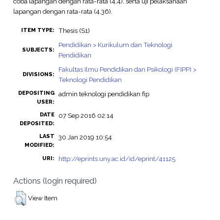
coba lapangan dengan rata-rata (4,4), serta uji pelaksanaan
lapangan dengan rata-rata (4,36).
Thesis (S1)
ITEM TYPE:
Pendidikan > Kurikulum dan Teknologi
SUBJECTS:
Pendidikan
Fakultas Ilmu Pendidikan dan Psikologi (FIPP) >
DIVISIONS:
Teknologi Pendidikan
DEPOSITING
admin teknologi pendidikan fip
USER:
DATE
07 Sep 2016 02:14
DEPOSITED:
LAST
30 Jan 2019 10:54
MODIFIED:
http://eprints.uny.ac.id/id/eprint/41125
URI:
Actions (login required)
View Item