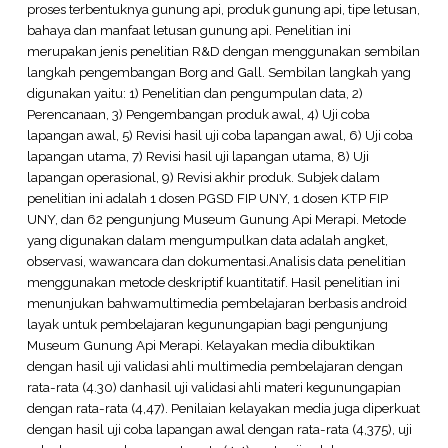
proses terbentuknya gunung api, produk gunung api, tipe letusan,
bahaya dan manfaat letusan gunung api. Penelitian ini
merupakan jenis penelitian R&D dengan menggunakan sembilan
langkah pengembangan Borg and Gall. Sembilan langkah yang
digunakan yaitu: 1) Penelitian dan pengumpulan data, 2)
Perencanaan, 3) Pengembangan produk awal, 4) Uji coba
lapangan awal, 5) Revisi hasil uji coba lapangan awal, 6) Uji coba
lapangan utama, 7) Revisi hasil uji lapangan utama, 8) Uji
lapangan operasional, 9) Revisi akhir produk. Subjek dalam
penelitian ini adalah 1 dosen PGSD FIP UNY, 1 dosen KTP FIP
UNY, dan 62 pengunjung Museum Gunung Api Merapi. Metode
yang digunakan dalam mengumpulkan data adalah angket,
observasi, wawancara dan dokumentasi.Analisis data penelitian
menggunakan metode deskriptif kuantitatif. Hasil penelitian ini
menunjukan bahwamultimedia pembelajaran berbasis android
layak untuk pembelajaran kegunungapian bagi pengunjung
Museum Gunung Api Merapi. Kelayakan media dibuktikan
dengan hasil uji validasi ahli multimedia pembelajaran dengan
rata-rata (4.30) danhasil uji validasi ahli materi kegunungapian
dengan rata-rata (4,47). Penilaian kelayakan media juga diperkuat
dengan hasil uji coba lapangan awal dengan rata-rata (4,375), uji