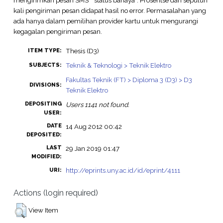
kali pengiriman pesan didapat hasil no error. Permasalahan yang
ada hanya dalam pemilihan provider kartu untuk mengurangi
kegagalan pengiriman pesan.
Thesis (D3)
ITEM TYPE:
Teknik & Teknologi > Teknik Elektro
SUBJECTS:
Fakultas Teknik (FT) > Diploma 3 (D3) > D3
DIVISIONS:
Teknik Elektro
DEPOSITING
Users 1141 not found.
USER:
DATE
14 Aug 2012 00:42
DEPOSITED:
LAST
29 Jan 2019 01:47
MODIFIED:
http://eprints.uny.ac.id/id/eprint/4111
URI:
Actions (login required)
View Item