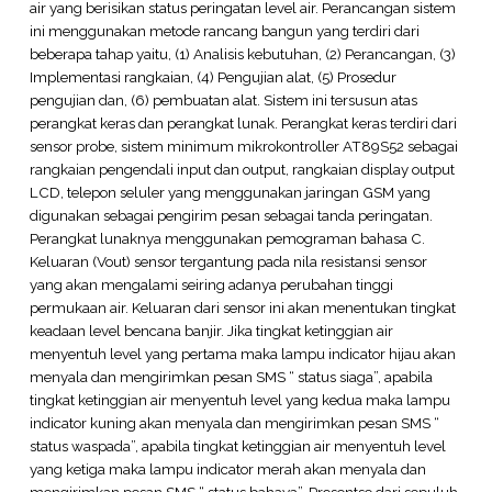
air yang berisikan status peringatan level air. Perancangan sistem
ini menggunakan metode rancang bangun yang terdiri dari
beberapa tahap yaitu, (1) Analisis kebutuhan, (2) Perancangan, (3)
Implementasi rangkaian, (4) Pengujian alat, (5) Prosedur
pengujian dan, (6) pembuatan alat. Sistem ini tersusun atas
perangkat keras dan perangkat lunak. Perangkat keras terdiri dari
sensor probe, sistem minimum mikrokontroller AT89S52 sebagai
rangkaian pengendali input dan output, rangkaian display output
LCD, telepon seluler yang menggunakan jaringan GSM yang
digunakan sebagai pengirim pesan sebagai tanda peringatan.
Perangkat lunaknya menggunakan pemograman bahasa C.
Keluaran (Vout) sensor tergantung pada nila resistansi sensor
yang akan mengalami seiring adanya perubahan tinggi
permukaan air. Keluaran dari sensor ini akan menentukan tingkat
keadaan level bencana banjir. Jika tingkat ketinggian air
menyentuh level yang pertama maka lampu indicator hijau akan
menyala dan mengirimkan pesan SMS “ status siaga”, apabila
tingkat ketinggian air menyentuh level yang kedua maka lampu
indicator kuning akan menyala dan mengirimkan pesan SMS “
status waspada”, apabila tingkat ketinggian air menyentuh level
yang ketiga maka lampu indicator merah akan menyala dan
mengirimkan pesan SMS “ status bahaya”. Prosentse dari sepuluh