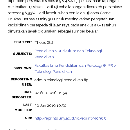
diperoleh persentase sebesar 98,48%, uji pelaksanaan lapangan
melibatkan 17 siswa. Hasil uji coba lapangan diperoleh persentase
sebesar 98,93%. Hasil keseluruhan penilaian uji coba Game
Edukasi Berbasis Unity 3D untuk meningkatkan pengetahuan
kedisiplinan bersepeda di jalan raya pada anak usia 8-11 tahun
dinyatakan layak digunakan sebagai sumber belajar.
Thesis (S1)
ITEM TYPE:
Pendidikan > Kurikulum dan Teknologi
SUBJECTS:
Pendidikan
Fakultas Ilmu Pendidikan dan Psikologi (FIPP) >
DIVISIONS:
Teknologi Pendidikan
DEPOSITING
admin teknologi pendidikan fip
USER:
DATE
02 Sep 2016 01:54
DEPOSITED:
LAST
30 Jan 2019 10:50
MODIFIED:
http://eprints.uny.ac.id/id/eprint/40965
URI: