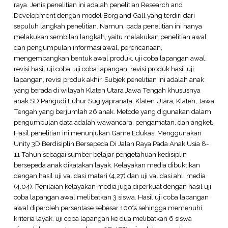
raya. Jenis penelitian ini adalah penelitian Research and
Development dengan model Borg and Gall yang terdiri dari
sepuluh langkah penelitian. Namun, pada penelitian ini hanya
melakukan sembilan langkah, yaitu melakukan penelitian awal
dan pengumpulan informasi awal, perencanaan,
mengembangkan bentuk awal produk, uji coba lapangan awal,
revisi hasil uji coba, uji coba lapangan, revisi produk hasil uji
lapangan, revisi produk akhir. Subjek penelitian ini adalah anak
yang berada di wilayah Klaten Utara Jawa Tengah khususnya
anak SD Pangudi Luhur Sugiyapranata, Klaten Utara, Klaten, Jawa
Tengah yang berjumlah 26 anak. Metode yang digunakan dalam
pengumpulan data adalah wawancara, pengamatan, dan angket.
Hasil penelitian ini menunjukan Game Edukasi Menggunakan
Unity 3D Berdisiplin Bersepeda Di Jalan Raya Pada Anak Usia 8-
11 Tahun sebagai sumber belajar pengetahuan kedisiplin
bersepeda anak dikatakan layak. Kelayakan media dibuktikan
dengan hasil uji validasi materi (4,27) dan uji validasi ahli media
(4,04). Penilaian kelayakan media juga diperkuat dengan hasil uji
coba lapangan awal melibatkan 3 siswa. Hasil uji coba lapangan
awal diperoleh persentase sebesar 100% sehingga memenuhi
kriteria layak, uji coba lapangan ke dua melibatkan 6 siswa