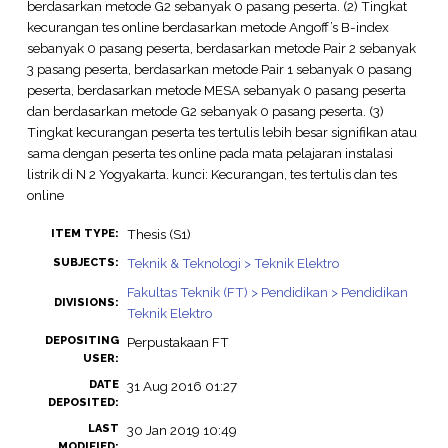
berdasarkan metode G2 sebanyak 0 pasang peserta. (2) Tingkat
kecurangan tes online berdasarkan metode Angoff’s B-index
sebanyak 0 pasang peserta, berdasarkan metode Pair 2 sebanyak
3 pasang peserta, berdasarkan metode Pair 1 sebanyak 0 pasang
peserta, berdasarkan metode MESA sebanyak 0 pasang peserta
dan berdasarkan metode G2 sebanyak 0 pasang peserta. (3)
Tingkat kecurangan peserta tes tertulis lebih besar signifikan atau
sama dengan peserta tes online pada mata pelajaran instalasi
listrik di N 2 Yogyakarta. kunci: Kecurangan, tes tertulis dan tes
online
Thesis (S1)
ITEM TYPE:
Teknik & Teknologi > Teknik Elektro
SUBJECTS:
Fakultas Teknik (FT) > Pendidikan > Pendidikan
DIVISIONS:
Teknik Elektro
DEPOSITING
Perpustakaan FT
USER:
DATE
31 Aug 2016 01:27
DEPOSITED:
LAST
30 Jan 2019 10:49
MODIFIED: