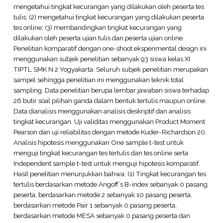
mengetahui tingkat kecurangan yang dilakukan oleh peserta tes
tulis; (2) mengetahui tingkat kecurangan yang dilakukan peserta
tes online; (3) membandingkan tingkat kecurangan yang
dilakukan oleh peserta ujian tulis dan peserta ujian online.
Penelitian komparatif dengan one-shoot eksperimental design ini
menggunakan subjek penelitian sebanyak 93 siswa kelas XI
TIPTL SMK N 2 Yogyakarta. Seluruh subjek penelitian merupakan
sampel sehingga penelitian ini menggunakan teknik total
sampling. Data penelitian berupa lembar jawaban siswa terhadap
26 butir soal pilihan ganda dalam bentuk tertulis maupun online.
Data dianalisis menggunakan analisis deskriptif dan analisis
tingkat kecurangan. Uji validitas menggunakan Product Moment
Pearson dan uji reliabilitas dengan metode Kuder-Richardson 20.
Analisis hipotesis menggunakan One sample t-test untuk
menguji tingkat kecurangan tes tertulis dan tes online serta
Independent sample t-test untuk menguji hipotesis komparatif.
Hasil penelitian menunjukkan bahwa: (1) Tingkat kecurangan tes
tertulis berdasarkan metode Angoff’s B-index sebanyak 0 pasang
peserta, berdasarkan metode 2 sebanyak 10 pasang peserta,
berdasarkan metode Pair 1 sebanyak 0 pasang peserta,
berdasarkan metode MESA sebanyak 0 pasang peserta dan