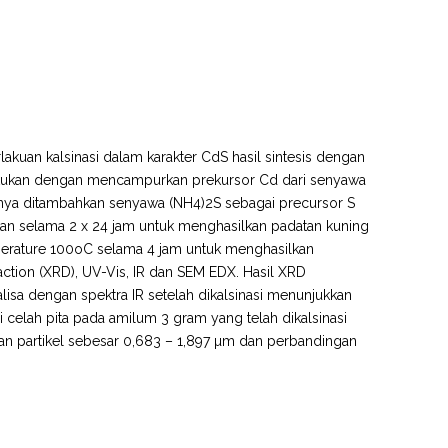
akuan kalsinasi dalam karakter CdS hasil sintesis dengan
akukan dengan mencampurkan prekursor Cd dari senyawa
njutnya ditambahkan senyawa (NH4)2S sebagai precursor S
ukan selama 2 x 24 jam untuk menghasilkan padatan kuning
perature 100oC selama 4 jam untuk menghasilkan
action (XRD), UV-Vis, IR dan SEM EDX. Hasil XRD
lisa dengan spektra IR setelah dikalsinasi menunjukkan
i celah pita pada amilum 3 gram yang telah dikalsinasi
n partikel sebesar 0,683 – 1,897 µm dan perbandingan