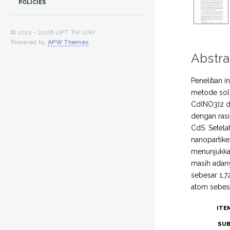
POLICIES
© 2012 -
2026 UPT. TIK UNY
Powered by
APW Themes
.
Abstra
Penelitian 
metode sol
Cd(NO3)2 da
dengan rasi
CdS. Setel
nanopartike
menunjukkan
masih adany
sebesar 1,
atom sebesa
ITE
SUB