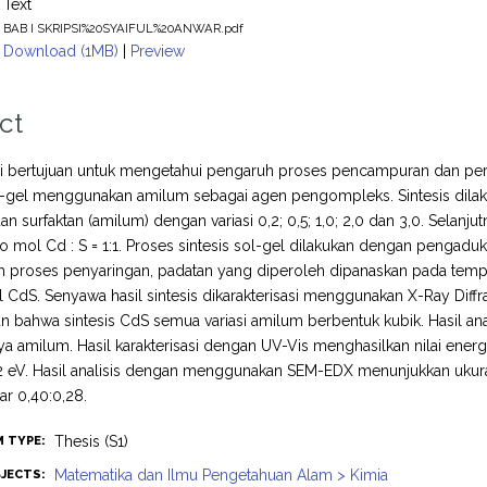
Text
BAB I SKRIPSI%20SYAIFUL%20ANWAR.pdf
Download (1MB)
|
Preview
ct
ini bertujuan untuk mengetahui pengaruh proses pencampuran dan perl
-gel menggunakan amilum sebagai agen pengompleks. Sintesis dil
n surfaktan (amilum) dengan variasi 0,2; 0,5; 1,0; 2,0 dan 3,0. Sela
o mol Cd : S = 1:1. Proses sintesis sol-gel dilakukan dengan pengad
ah proses penyaringan, padatan yang diperoleh dipanaskan pada tem
l CdS. Senyawa hasil sintesis dikarakterisasi menggunakan X-Ray Diffr
 bahwa sintesis CdS semua variasi amilum berbentuk kubik. Hasil ana
a amilum. Hasil karakterisasi dengan UV-Vis menghasilkan nilai energ
72 eV. Hasil analisis dengan menggunakan SEM-EDX menunjukkan ukura
r 0,40:0,28.
Thesis (S1)
M TYPE:
Matematika dan Ilmu Pengetahuan Alam > Kimia
JECTS: