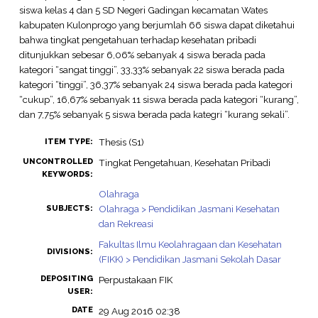
siswa kelas 4 dan 5 SD Negeri Gadingan kecamatan Wates
kabupaten Kulonprogo yang berjumlah 66 siswa dapat diketahui
bahwa tingkat pengetahuan terhadap kesehatan pribadi
ditunjukkan sebesar 6,06% sebanyak 4 siswa berada pada
kategori “sangat tinggi”, 33,33% sebanyak 22 siswa berada pada
kategori “tinggi”, 36,37% sebanyak 24 siswa berada pada kategori
“cukup”, 16,67% sebanyak 11 siswa berada pada kategori “kurang”,
dan 7,75% sebanyak 5 siswa berada pada kategri “kurang sekali”.
Thesis (S1)
ITEM TYPE:
UNCONTROLLED
Tingkat Pengetahuan, Kesehatan Pribadi
KEYWORDS:
Olahraga
Olahraga > Pendidikan Jasmani Kesehatan
SUBJECTS:
dan Rekreasi
Fakultas Ilmu Keolahragaan dan Kesehatan
DIVISIONS:
(FIKK) > Pendidikan Jasmani Sekolah Dasar
DEPOSITING
Perpustakaan FIK
USER:
DATE
29 Aug 2016 02:38