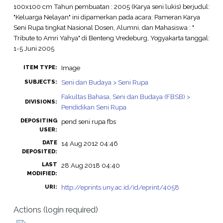
100x100 cm Tahun pembuatan : 2005 (Karya seni lukis) berjudul:
"Keluarga Nelayan" ini dipamerkan pada acara: Pameran Karya
Seni Rupa tingkat Nasional Dosen, Alumni, dan Mahasiswa : "
Tribute to Amri Yahya" di Benteng Vredeburg, Yogyakarta tanggal:
1-5 Juni 2005
Image
ITEM TYPE:
Seni dan Budaya > Seni Rupa
SUBJECTS:
Fakultas Bahasa, Seni dan Budaya (FBSB) >
DIVISIONS:
Pendidikan Seni Rupa
DEPOSITING
pend seni rupa fbs
USER:
DATE
14 Aug 2012 04:46
DEPOSITED:
LAST
28 Aug 2018 04:40
MODIFIED:
http://eprints.uny.ac.id/id/eprint/4058
URI:
Actions (login required)