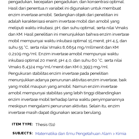
pengadukan, kecepatan pengadukan, dan konsentrasi optimal.
Hasil dari penentua.n variabel ini digunakan untuk membuat
enzim invertase amobil. Sedangkan objek dari penelitian ini
adalah karakterisasi enaim invertase mobil dan amobil yang
meliputi waktu inkubasi, pH, dan suhu optimal, serta nilai Vmaks
dan KM. Hasil penelitian ini menunjukkan bahwa enzim invertase
mobil mempunyai waktu inkubasi optimal 15 menit, pH 4,5, dan
suhu 55 °C, serta nilai Vmaks 8,6854 mg/mllmenit dan KM
0,2109 mg/ml. Enzim invertase amobil mempunyai waktu
inkubasi optimal 20 menit, pH 4,0, dan suhu 60 °C, serta nilai
Vmaks 8,4324 mg/ml/menit dan KM 0,3993 mg/ml.
Pengukuran stabilitas enzim invertase pada penelitian
menunjukkan adanya penurunan aktivitas enzim invertase, baik
yang mobil maupun yang amobil. Namun enzim invertase
amobil mempunyai stabilitas yang lebih tinggi dibandingkan
enzim invertase mobil terhadap lama waktu penyimpanannya
meskipun mengalami penurunan aktivitas. Selain itu, enzim
invertase masih dapat digunakan secara berulang.
Thesis (S1)
ITEM TYPE:
Matematika dan Ilmu Pengetahuan Alam > Kimia
SUBJECTS: