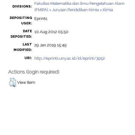
Fakultas Matematika dan Ilmu Pengetahuan Alam
DIVISIONS:
(FMIPA) > Jurusan Pendidikan Kimia > Kimia
DEPOSITING
Eprints
USER:
DATE
10 Aug 2012 05:50
DEPOSITED:
LAST
29 Jan 2019 15:49
MODIFIED:
http://eprints.uny.ac.id/id/eprint/3952
URI:
Actions (login required)
View Item