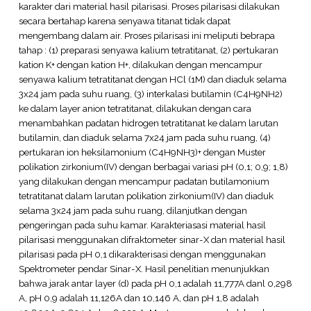
karakter dari material hasil pilarisasi. Proses pilarisasi dilakukan
secara bertahap karena senyawa titanat tidak dapat
mengembang dalam air. Proses pilarisasi ini meliputi bebrapa
tahap : (1) preparasi senyawa kalium tetratitanat, (2) pertukaran
kation K+ dengan kation H+, dilakukan dengan mencampur
senyawa kalium tetratitanat dengan HCl (1M) dan diaduk selama
3x24 jam pada suhu ruang, (3) interkalasi butilamin (C4H9NH2)
ke dalam layer anion tetratitanat, dilakukan dengan cara
menambahkan padatan hidrogen tetratitanat ke dalam larutan
butilamin, dan diaduk selama 7x24 jam pada suhu ruang, (4)
pertukaran ion heksilamonium (C4H9NH3)+ dengan Muster
polikation zirkonium(IV) dengan berbagai variasi pH (0,1; 0,9; 1,8)
yang dilakukan dengan mencampur padatan butilamonium
tetratitanat dalam larutan polikation zirkonium(IV) dan diaduk
selama 3x24 jam pada suhu ruang, dilanjutkan dengan
pengeringan pada suhu kamar. Karakteriasasi material hasil
pilarisasi menggunakan difraktometer sinar-X dan material hasil
pilarisasi pada pH 0,1 dikarakterisasi dengan menggunakan
Spektrometer pendar Sinar-X. Hasil penelitian menunjukkan
bahwa jarak antar layer (d) pada pH 0,1 adalah 11,777A danl 0,298
A, pH 0,9 adalah 11,126A dan 10,146 A, dan pH 1,8 adalah