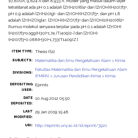
10,800A; 9,824 A dan 8,933 A. Muster yang masuk dalam layer
tetratitanat ada pH 0,1 adalah [Zr(H20)8]4+ dan [Zr(OH)(H20)7]3+,
pH 0,9 adalah [Zr(H20)g]~ dan [Zr(OH)(HZO)7]3+, dan pH 1,8
adalah [Zr(HZO)g]4+, [Zr(OH)(HZO)7]3+ dan [Zr(OH)2(H20)6]2+.
Rumus molekul senyawa terpilar pada pH 0,1 adalah [Zr(OH)
(H20)7]3+o,ogg(H30)+1,74,(Ti409)2-] dan [Zr(OH)
(H20)7]3+0,088(H30)+1,733(T1409)Z ].
Thesis (S1)
ITEM TYPE:
Matematika dan Ilmu Pengetahuan Alam > Kimia
SUBJECTS:
Fakultas Matematika dan Ilmu Pengetahuan Alam
DIVISIONS:
(FMIPA) > Jurusan Pendidikan Kimia > Kimia
DEPOSITING
Eprints
USER:
DATE
10 Aug 2012 05:50
DEPOSITED:
LAST
29 Jan 2019 15:48
MODIFIED:
http://eprints.uny.ac.id/id/eprint/3921
URI: