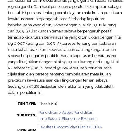
dan dokumentasi. Metode analisis yang digunakan adalah analisis
regresi ganda. Dari hasil penelitian diperoleh kesimpulan sebagai
berikut: (1) persepsi tentang pembelajaran mata kuliah praktikum
kewirausahaan berpengaruh positif terhadap keputusan
berwirausaha yang ditunjukkan dengan nilai sig 0,012 kurang
dari 0,05. (2) lingkungan teman sebaya berpengaruh positif
terhadap keputusan berwirausaha yang ditunjukkan dengan nilai
sig 0,007 kurang dari 0,05. (3) persepsi tentang pembelajaran
mata kuliah praktikum kewirausahaan dan lingkungan teman
sebaya berpengaruh positif terhadap keputusan berwirausaha
yang ditunjukkan dengan nilai sig 0,000 kurang dari 0,05. Nilai
R2 sebesar 0,508 ini berarti 50,8% keputusan berwirausaha
dijelaskan oleh persepsi tenteng pembelajaran mata kuliah
praktikum kewirausahaan dan lingkungan teman sebaya.
Sedangkan 49,2% dijelaskan oleh faktor lain yang tidak diteliti
dalam penelitian ini.
Thesis (S1)
ITEM TYPE:
Pendidikan > Aspek Pendidikan
SUBJECTS:
Ilmu Sosial > Ekonomi > Ekonomi
Fakultas Ekonomi dan Bisnis (FEB) >
DIVISIONS: