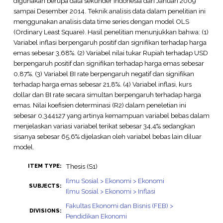
digunakan berupa data sekunder Indonesia dari Januari 2009
sampai Desember 2014. Teknik analisis data dalam penelitian ini
menggunakan analisis data time series dengan model OLS
(Ordinary Least Square). Hasil penelitian menunjukkan bahwa: (1)
Variabel inflasi berpengaruh positif dan signifikan terhadap harga
emas sebesar 3,68%. (2) Variabel nilai tukar Rupiah terhadap USD
berpengaruh positif dan signifikan terhadap harga emas sebesar
0,87%. (3) Variabel BI rate berpengaruh negatif dan signifikan
terhadap harga emas sebesar 21,8%. (4) Variabel inflasi, kurs
dollar dan BI rate secara simultan berpengaruh terhadap harga
emas. Nilai koefisien determinasi (R2) dalam peneletian ini
sebesar 0,344127 yang artinya kemampuan variabel bebas dalam
menjelaskan variasi variabel terikat sebesar 34,4% sedangkan
sisanya sebesar 65,6% dijelaskan oleh variabel bebas lain diluar
model.
Thesis (S1)
ITEM TYPE:
Ilmu Sosial > Ekonomi > Ekonomi
SUBJECTS:
Ilmu Sosial > Ekonomi > Inflasi
Fakultas Ekonomi dan Bisnis (FEB) >
DIVISIONS:
Pendidikan Ekonomi