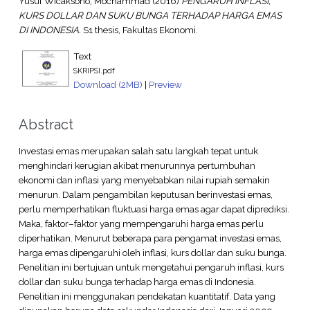
Yusuf Wicaksono, Mochammad
(2016)
PENGARUH INFLASI,
KURS DOLLAR DAN SUKU BUNGA TERHADAP HARGA EMAS
DI INDONESIA.
S1 thesis, Fakultas Ekonomi.
Text
SKRIPSI.pdf
Download (2MB)
|
Preview
Abstract
Investasi emas merupakan salah satu langkah tepat untuk
menghindari kerugian akibat menurunnya pertumbuhan
ekonomi dan inflasi yang menyebabkan nilai rupiah semakin
menurun. Dalam pengambilan keputusan berinvestasi emas,
perlu memperhatikan fluktuasi harga emas agar dapat diprediksi.
Maka, faktor–faktor yang mempengaruhi harga emas perlu
diperhatikan. Menurut beberapa para pengamat investasi emas,
harga emas dipengaruhi oleh inflasi, kurs dollar dan suku bunga.
Penelitian ini bertujuan untuk mengetahui pengaruh inflasi, kurs
dollar dan suku bunga terhadap harga emas di Indonesia.
Penelitian ini menggunakan pendekatan kuantitatif. Data yang