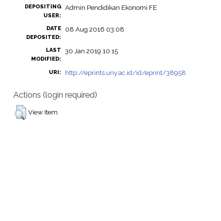
DEPOSITING
Admin Pendidikan Ekonomi FE
USER:
DATE
08 Aug 2016 03:08
DEPOSITED:
LAST
30 Jan 2019 10:15
MODIFIED:
http://eprints.uny.ac.id/id/eprint/38958
URI:
Actions (login required)
View Item