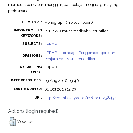
membuat persiapan mengajar, dan belajar menjadi guru yang
profesioanal.
Monograph (Project Report)
ITEM TYPE:
UNCONTROLLED
PPL, SMK muhamadiyah 2 muntilan
KEYWORDS:
LPPMP
SUBJECTS:
LPPMP - Lembaga Pengembangan dan
DIVISIONS:
Penjaminan Mutu Pendidikan
DEPOSITING
LPPMP
USER:
03 Aug 2016 03:46
DATE DEPOSITED:
01 Oct 2019 12:03
LAST MODIFIED:
http://eprints.uny.ac.id/id/eprint/38432
URI:
Actions (login required)
View Item