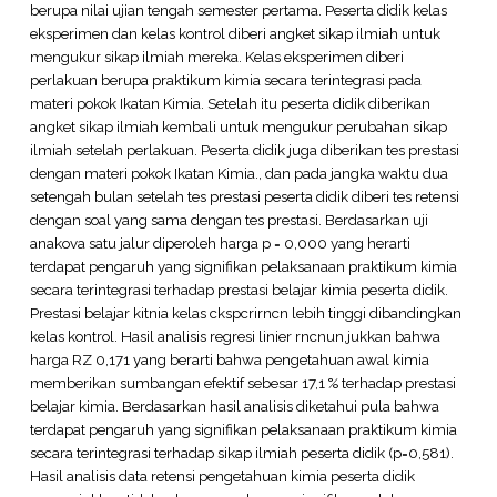
berupa nilai ujian tengah semester pertama. Peserta didik kelas
eksperimen dan kelas kontrol diberi angket sikap ilmiah untuk
mengukur sikap ilmiah mereka. Kelas eksperimen diberi
perlakuan berupa praktikum kimia secara terintegrasi pada
materi pokok Ikatan Kimia. Setelah itu peserta didik diberikan
angket sikap ilmiah kembali untuk mengukur perubahan sikap
ilmiah setelah perlakuan. Peserta didik juga diberikan tes prestasi
dengan materi pokok Ikatan Kimia., dan pada jangka waktu dua
setengah bulan setelah tes prestasi peserta didik diberi tes retensi
dengan soal yang sama dengan tes prestasi. Berdasarkan uji
anakova satu jalur diperoleh harga p = 0,000 yang herarti
terdapat pengaruh yang signifikan pelaksanaan praktikum kimia
secara terintegrasi terhadap prestasi belajar kimia peserta didik.
Prestasi belajar kitnia kelas ckspcrirncn lebih tinggi dibandingkan
kelas kontrol. Hasil analisis regresi linier rncnun,jukkan bahwa
harga RZ 0,171 yang berarti bahwa pengetahuan awal kimia
memberikan sumbangan efektif sebesar 17,1 % terhadap prestasi
belajar kimia. Berdasarkan hasil analisis diketahui pula bahwa
terdapat pengaruh yang signifikan pelaksanaan praktikum kimia
secara terintegrasi terhadap sikap ilmiah peserta didik (p=0,581).
Hasil analisis data retensi pengetahuan kimia peserta didik