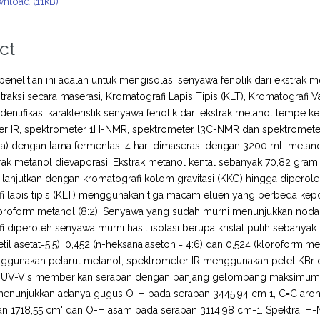
nload (11kB)
ct
 penelitian ini adalah untuk mengisolasi senyawa fenolik dari ekstra
raksi secara maserasi, Kromatografi Lapis Tipis (KLT), Kromatografi 
dentifikasi karakteristik senyawa fenolik dari ekstrak metanol tempe
er IR, spektrometer 1H-NMR, spektrometer l3C-NMR dan spektromete
ja) dengan lama fermentasi 4 hari dimaserasi dengan 3200 mL metano
ak metanol dievaporasi. Ekstrak metanol kental sebanyak 70,82 gram
lanjutkan dengan kromatografi kolom gravitasi (KKG) hingga diperol
i lapis tipis (KLT) menggunakan tiga macam eluen yang berbeda kepola
loroform:metanol (8:2). Senyawa yang sudah murni menunjukkan noda
i diperoleh senyawa murni hasil isolasi berupa kristal putih sebanyak
etil asetat=5:5), 0,452 (n-heksana:aseton = 4:6) dan 0,524 (kloroform:
ggunakan pelarut metanol, spektrometer IR menggunakan pelet KB
a UV-Vis memberikan serapan dengan panjang gelombang maksimum 
menunjukkan adanya gugus O-H pada serapan 3445,94 cm 1, C=C aroma
an 1718,55 cm' dan O-H asam pada serapan 3114,98 cm-1. Spektra 'H