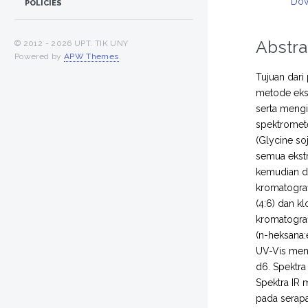
Dow
POLICIES
Abstra
© 2012 -
2026 UPT. TIK UNY
Powered by
APW Themes
.
Tujuan dari
metode ekst
serta mengi
spektromet
(Glycine so
semua ekstr
kemudian di
kromatograf
(4:6) dan k
kromatograf
(n-heksana:
UV-Vis men
d6. Spektr
Spektra IR 
pada serap