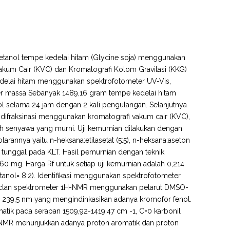
k metanol tempe kedelai hitam (Glycine soja) menggunakan
Vakum Cair (KVC) dan Kromatografi Kolom Gravitasi (KKG)
 kedelai hitam menggunakan spektrofotometer UV-Vis,
r massa Sebanyak 1489,16 gram tempe kedelai hitam
l selama 24 jam dengan 2 kali pengulangan. Selanjutnya
 difraksinasi menggunakan kromatografi vakum cair (KVC),
eh senyawa yang murni. Uji kemurnian dilakukan dengan
rannya yaitu n-heksana:etilasetat (5:5), n-heksana:aseton
 tunggal pada KLT. Hasil pemurnian dengan teknik
 60 mg. Harga Rf untuk setiap uji kemurnian adalah 0,214
metanol= 8:2). Identifikasi menggunakan spektrofotometer
r clan spektrometer 1H-NMR menggunakan pelarut DMSO-
239,5 nm yang mengindinkasikan adanya kromofor fenol.
tik pada serapan 1509,92-1419,47 cm -1, C=0 karbonil
-NMR menunjukkan adanya proton aromatik dan proton