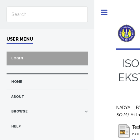
Toggle
USER MENU
LOGIN
ISO
EKS
HOME
ABOUT
NADYA , , 
BROWSE
SOJA).
S1 th
HELP
Tex
ISO