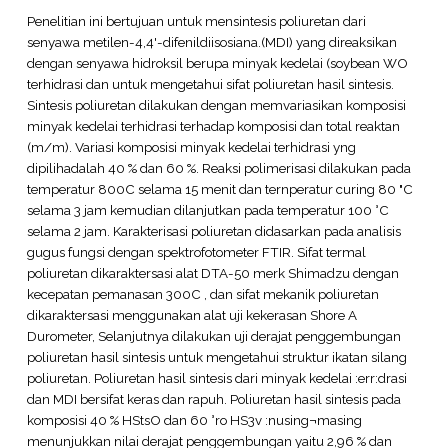
Penelitian ini bertujuan untuk mensintesis poliuretan dari
senyawa metilen-4,4'-difenildiisosiana.(MDI) yang direaksikan
dengan senyawa hidroksil berupa minyak kedelai (soybean WO
terhidrasi dan untuk mengetahui sifat poliuretan hasil sintesis.
Sintesis poliuretan dilakukan dengan memvariasikan komposisi
minyak kedelai terhidrasi terhadap komposisi dan total reaktan
(m/m). Variasi komposisi minyak kedelai terhidrasi yng
dipilihadalah 40 % dan 60 %. Reaksi polimerisasi dilakukan pada
temperatur 800C selama 15 menit dan ternperatur curing 80 "C
selama 3 jam kemudian dilanjutkan pada temperatur 100 °C
selama 2 jam. Karakterisasi poliuretan didasarkan pada analisis
gugus fungsi dengan spektrofotometer FTIR. Sifat termal
poliuretan dikaraktersasi alat DTA-50 merk Shimadzu dengan
kecepatan pemanasan 300C , dan sifat mekanik poliuretan
dikaraktersasi menggunakan alat uji kekerasan Shore A
Durometer, Selanjutnya dilakukan uji derajat penggembungan
poliuretan hasil sintesis untuk mengetahui struktur ikatan silang
poliuretan. Poliuretan hasil sintesis dari minyak kedelai :err:drasi
dan MDI bersifat keras dan rapuh. Poliuretan hasil sintesis pada
komposisi 40 % HStsO dan 60 °ro HS3v :nusing¬masing
menunjukkan nilai derajat penggembungan yaitu 2,96 % dan