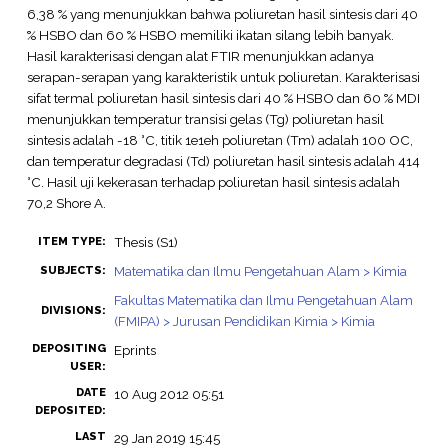
6,38 % yang menunjukkan bahwa poliuretan hasil sintesis dari 40
% HSBO dan 60 % HSBO memiliki ikatan silang lebih banyak.
Hasil karakterisasi dengan alat FTIR menunjukkan adanya
serapan-serapan yang karakteristik untuk poliuretan. Karakterisasi
sifat termal poliuretan hasil sintesis dari 40 % HSBO dan 60 % MDI
menunjukkan temperatur transisi gelas (Tg) poliuretan hasil
sintesis adalah -18 °C, titik 1e1eh poliuretan (Tm) adalah 100 OC,
dan temperatur degradasi (Td) poliuretan hasil sintesis adalah 414
°C. Hasil uji kekerasan terhadap poliuretan hasil sintesis adalah
70,2 Shore A.
Thesis (S1)
ITEM TYPE:
Matematika dan Ilmu Pengetahuan Alam > Kimia
SUBJECTS:
Fakultas Matematika dan Ilmu Pengetahuan Alam
DIVISIONS:
(FMIPA) > Jurusan Pendidikan Kimia > Kimia
DEPOSITING
Eprints
USER:
DATE
10 Aug 2012 05:51
DEPOSITED:
LAST
29 Jan 2019 15:45