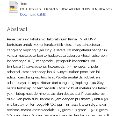
Text
POLA_ADSORPSI_HITOSAN_SEBAGAt_ADSORBEN_ION_TEMBAGA.docx
Download (11kB)
Abstract
Penelitian ini dilakukan di laboratorium Kimia FMIPA UNY
bertujuan untuk : (1) hui karakteristik kitosan hasil sintesis dart
cangkang kepiting hijau (Scylla serata),(2) mengetahui pengaruh
variasi massa adsorben terhadap daya adsorpsi kitosan adsorben
ion tembaga(II), (3) mengetahui pengaruh konsentrasi ion
tembaga (II) daya adsorpsi kitosan, dan(4) mengetahui pola
adsorpsi kitosan terhadap ion II). Subyek dalam penelitian ini
adalah cangkang kepiting hijau (Scylla serata) dan obyeknya
adalah daya adsorpsi kitosan dart cangkang kepiting hijau (Scylla
serata terhadap ion tembaga(II). Kitosan dibuat melalui tiga tahap
yakni talrap nasi, demineralisasi dan deasetilasi. Proses adsorpsi
dilakukan pada suhu kamar 24 jam dengan pH sistem 5 untuk 50
mL larutav ion tembaga(H) 500 ppm. nmassa kitosan digunakan
optimasi massa kitosan adalah : 0,5 gram; 1,0 gram, I , 5 2,0 gram;
3,0 gram dan 4,0 gram. Variasi konsentrasi larutan ion tembaga(II)