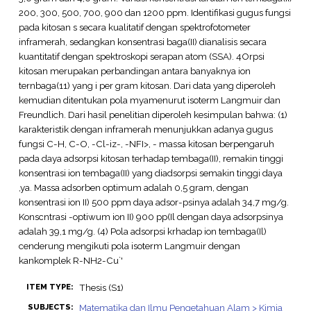
200, 300, 500, 700, 900 dan 1200 ppm. Identifikasi gugus fungsi
pada kitosan s secara kualitatif dengan spektrofotometer
inframerah, sedangkan konsentrasi baga(II) dianalisis secara
kuantitatif dengan spektroskopi serapan atom (SSA). 4Orpsi
kitosan merupakan perbandingan antara banyaknya ion
ternbaga(11) yang i per gram kitosan. Dari data yang diperoleh
kemudian ditentukan pola myamenurut isoterm Langmuir dan
Freundlich. Dari hasil penelitian diperoleh kesimpulan bahwa: (1)
karakteristik dengan inframerah menunjukkan adanya gugus
fungsi C-H, C-O, -Cl-iz-, -NFI>, - massa kitosan berpengaruh
pada daya adsorpsi kitosan terhadap tembaga(II), remakin tinggi
konsentrasi ion tembaga(II) yang diadsorpsi semakin tinggi daya
,ya. Massa adsorben optimum adalah 0,5 gram, dengan
konsentrasi ion II) 500 ppm daya adsor-psinya adalah 34,7 mg/g.
Konscntrasi -optiwum ion II) 900 pp(Il dengan daya adsorpsinya
adalah 39,1 mg/g. (4) Pola adsorpsi krhadap ion tembaga(Il)
cenderung mengikuti pola isoterm Langmuir dengan
kankomplek R-NH2-Cu`'
Thesis (S1)
ITEM TYPE:
Matematika dan Ilmu Pengetahuan Alam > Kimia
SUBJECTS: