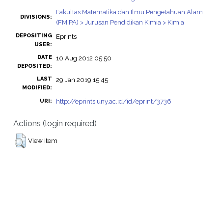
Fakultas Matematika dan Ilmu Pengetahuan Alam
DIVISIONS:
(FMIPA) > Jurusan Pendidikan Kimia > Kimia
DEPOSITING
Eprints
USER:
DATE
10 Aug 2012 05:50
DEPOSITED:
LAST
29 Jan 2019 15:45
MODIFIED:
http://eprints.uny.ac.id/id/eprint/3736
URI:
Actions (login required)
View Item