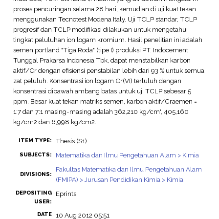
proses pencuringan selama 28 hari, kemudian di uji kuat tekan
menggunakan Tecnotest Modena Italy. Uji TCLP standar, TCLP
progresif dan TCLP modifikasi dilakukan untuk mengetahui
tingkat peluluhan ion logam kromium. Hasil penelitian ini adalah
semen portland "Tiga Roda" (tipe I) produksi PT. Indocement
Tunggal Prakarsa Indonesia Tbk, dapat menstabilkan karbon
aktif/Cr dengan efisiensi penstabilan lebih dari 93 % untuk semua
zat peluluh. Konsentrasi ion logam Cr(VI) terluluh dengan
konsentrasi dibawah ambang batas untuk uji TCLP sebesar 5
ppm. Besar kuat tekan matriks semen, karbon aktif/Craemen =
1:7 dan 7:1 masing-masing adalah 362,210 kg/cm', 405,160
kg/cm2 dan 6,998 kg/cm2.
Thesis (S1)
ITEM TYPE:
Matematika dan Ilmu Pengetahuan Alam > Kimia
SUBJECTS:
Fakultas Matematika dan Ilmu Pengetahuan Alam
DIVISIONS:
(FMIPA) > Jurusan Pendidikan Kimia > Kimia
DEPOSITING
Eprints
USER:
DATE
10 Aug 2012 05:51