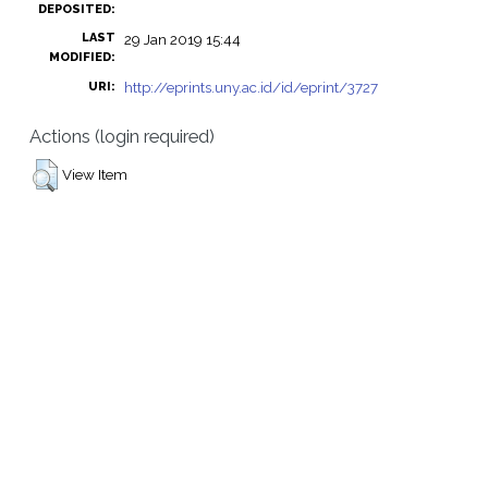
DEPOSITED:
LAST
29 Jan 2019 15:44
MODIFIED:
http://eprints.uny.ac.id/id/eprint/3727
URI:
Actions (login required)
View Item