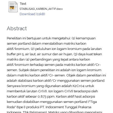
Text
STABILISASI_KARBON_AKTIF.docx
Download (11kB)
Abstract
Penelitian ini bertujuan untuk mengetahui: (1) kemampuan
semen portland dalam menstabilkan matriks karbon
aktif/kromium, (2) peluluhan ion logam kromium pada larutan
buffer pH 5, air laut, air sumur dan air hujan, (3) daya kuat tekan
matriks dan (4) perbandingan yang tepat antara karbon
aktif/kromium terhadap semen pada matriks karbon aktif/Cr-
semen. Subjek dalam penelitian ini adalah ion logam kromium
dalam matriks karbon aktif/Cr-semen. Objek dalam penelitian ini
adalah stabilisasi karbon aktif/Cr menggunakan semen portland.
Senyawa kromium yang digunakan adalah K2Cr04 untuk
membentuk larutan Cr(VI). Ion logam Cr(VI) teradsorpsi oleh
karbon aktif sebesar 0,873 ppm. Karbon aktif hasil adsorpsi
kemudian distabilkan menggunakan semen portland ("Tiga
Roda" (tipe I) produksi PT. Indocement Tunggal Prakarsa
Indonesia, Tbk Palimanan). Matriks yang dihasilkan mengalami