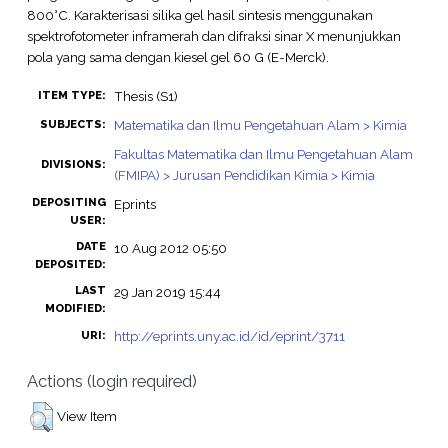
800°C. Karakterisasi silika gel hasil sintesis menggunakan
spektrofotometer inframerah dan difraksi sinar X menunjukkan
pola yang sama dengan kiesel gel 60 G (E-Merck).
Thesis (S1)
ITEM TYPE:
Matematika dan Ilmu Pengetahuan Alam > Kimia
SUBJECTS:
Fakultas Matematika dan Ilmu Pengetahuan Alam
DIVISIONS:
(FMIPA) > Jurusan Pendidikan Kimia > Kimia
DEPOSITING
Eprints
USER:
DATE
10 Aug 2012 05:50
DEPOSITED:
LAST
29 Jan 2019 15:44
MODIFIED:
http://eprints.uny.ac.id/id/eprint/3711
URI:
Actions (login required)
View Item