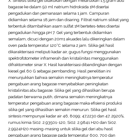
X. Sintesis silika gel dilakukan dengan melarutkan 1,5 gram abu
bagasse ke dalam 50 ml natrium hidroksida 1M disertai
pengadukan dan pemanasan selama 1 jam. Campuran
didiamkan selama 18 jam dan disaring. Filtrat natrium silikat yang
terbentuk ditambahkan asam sulfat 1M bertetes-tetes disertai
pengadukan hingga pH 7. Gel yang terbentuk didiamkan
semalam, dicuci dengan 20m1 akuades lalu dikeringkan dalam
oven pada temperatur 120°C selama 2 jam. Silika gel hasil
dikarakterisasi meliputi kadar air, gugus fungsi menggunakan
spektrofotometer inframerah dan kristalinitas menggunakan
difraktometer sinar X. Hasil karakterisasi dibandingkan dengan
kiesel gel 60 G sebagai pembanding. Hasil penelitian ini
menunjukkan bahwa semakin meningkatnya temperatur
pengabuan arang bagasse rnenyebabkan peningkatan
kristalinitas abu bagasse. Silika gel yang dihasilkan berupa
padatan berwarna putih, dimana semakin meningkatnya
temperatur pengabuan arang bagasse maka efisiensi produksi
silika gel yang dihasilkan semakin menurun. Silika gel hasil
sintesis mempunyai kadar air 46, 8099; 47,2230 dan 47, 2920%,
rumus kimia Si02. 2,93501-120, Si02. 2,9841 H20 dan Si02.
2,9924H20 masing-masing untuk silika gel dari abu hasil
pengabuan arang bagasse pada temperatur 600, 700 dan