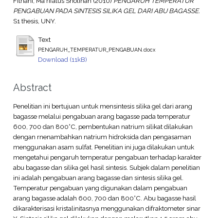
Fitriani, Ma'rifatus Sholihah
(2010)
PENGARUH TEMPERATUR
PENGABUAN PADA SINTESIS SILIKA GEL DARI ABU BAGASSE.
S1 thesis, UNY.
Text
PENGARUH_TEMPERATUR_PENGABUAN.docx
Download (11kB)
Abstract
Penelitian ini bertujuan untuk mensintesis silika gel dari arang
bagasse melalui pengabuan arang bagasse pada temperatur
600, 700 dan 800°C, pembentukan natrium silikat dilakukan
dengan rnenambahkan natrium hidroksida dan pengasaman
menggunakan asam sulfat. Penelitian ini juga dilakukan untuk
mengetahui pengaruh temperatur pengabuan terhadap karakter
abu bagasse dan silika gel hasil sintesis. Subjek dalam penelitian
ini adalah pengabuan arang bagasse dan sintesis silika gel.
Temperatur pengabuan yang digunakan dalam pengabuan
arang bagasse adalah 600, 700 dan 800°C. Abu bagasse hasil
dikarakterisasi kristalinitasnya menggunakan difraktometer sinar