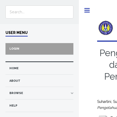
Toggle
USER MENU
LOGIN
Pen
d
HOME
Pe
ABOUT
BROWSE
Suhartini, Su
HELP
Pengetahua