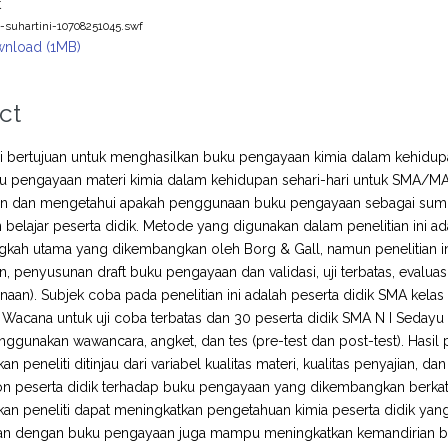
t
s-suhartini-10708251045.swf
nload (1MB)
ct
ini bertujuan untuk menghasilkan buku pengayaan kimia dalam kehidupan
ku pengayaan materi kimia dalam kehidupan sehari-hari untuk SMA/MA
n dan mengetahui apakah penggunaan buku pengayaan sebagai sumbe
 belajar peserta didik. Metode yang digunakan dalam penelitian in
gkah utama yang dikembangkan oleh Borg & Gall, namun penelitian in
, penyusunan draft buku pengayaan dan validasi, uji terbatas, evaluasi d
an). Subjek coba pada penelitian ini adalah peserta didik SMA kelas 
acana untuk uji coba terbatas dan 30 peserta didik SMA N I Sedayu 
gunakan wawancara, angket, dan tes (pre-test dan post-test). Hasi
 peneliti ditinjau dari variabel kualitas materi, kualitas penyajian, d
pon peserta didik terhadap buku pengayaan yang dikembangkan berka
n peneliti dapat meningkatkan pengetahuan kimia peserta didik yang
an dengan buku pengayaan juga mampu meningkatkan kemandirian bela