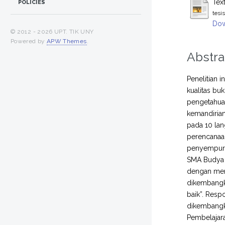
Tex
POLICIES
tesi
Dow
© 2012 -
2026 UPT. TIK UNY
Powered by
APW Themes
.
Abstra
Penelitian 
kualitas bu
pengetahua
kemandirian
pada 10 lan
perencanaan
penyempurna
SMA Budya W
dengan meng
dikembangkan
baik”. Res
dikembangka
Pembelajar