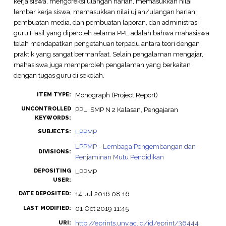
kerja siswa, mengoreksi ulangan harian, memasukkan nilai
lembar kerja siswa, memasukkan nilai ujian/ulangan harian,
pembuatan media, dan pembuatan laporan, dan administrasi
guru.Hasil yang diperoleh selama PPL adalah bahwa mahasiswa
telah mendapatkan pengetahuan terpadu antara teori dengan
praktik yang sangat bermanfaat. Selain pengalaman mengajar,
mahasiswa juga memperoleh pengalaman yang berkaitan
dengan tugas guru di sekolah.
Monograph (Project Report)
ITEM TYPE:
UNCONTROLLED
PPL, SMP N 2 Kalasan, Pengajaran
KEYWORDS:
LPPMP
SUBJECTS:
LPPMP - Lembaga Pengembangan dan
DIVISIONS:
Penjaminan Mutu Pendidikan
DEPOSITING
LPPMP
USER:
14 Jul 2016 08:16
DATE DEPOSITED:
01 Oct 2019 11:45
LAST MODIFIED:
http://eprints.uny.ac.id/id/eprint/36444
URI: