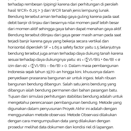
terhadap rembesan (piping) karena dari perhitungan di peroleh
hasil WCR= 6,25 ˃ 3 dari WCR tanah jenis lempung lunak.
Bendung tersebut aman terhadap gaya guling karena pada saat
debit banjir di tinjau dari besarnya nilai momen pasif lebih besar
dari momen aktif sehingga gaya tahan dapat menahan gaya aktif.
Bendung tersebut ditinjau dari gaya geser masih aman pada saat
terjadi banjir karena gaya yang bekerja secara vertikal dan
horisontal diperoleh SF = 1,65 ≥ safety factor yaitu 1,5.Selanjutnya
bendung tersebut juga aman terhadap daya dukung tanah karena
sesuai terhadap daya dukungnya yaitu: σ1 = (∑V)/B(1 + 6e/B) < σ
izin dan σ2 = (∑V)/B(1 − 6e/B) > 0. Dalam masa pembangunan
Indonesia sejak tahun 1970-an hingga kini, khususnya dalam
penyediaan prasarana bangunan air untuk irigasi, telah ribuan
bangunan bendung dibangun. Salah satu jenis bendung yang
dibangun ialah bendung permanen dari bahan pasangan batu.
Tujuan dari simulasi perhitungan stabilitas bendung adalah untuk
mengetahui perencanaan pembangunan bendung. Metode yang
digunakan dalam penyusunan Proyek Akhir ini adalah dengan
menggunakan metode observasi. Metode Observasi dilakukan
dengan cara mengumpulkan data yang dilakukan dengan
prosedur melihat data dokumen dan kondisi riel di lapangan.