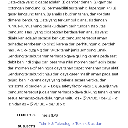
Data-data yang didapat adalah (1) gambar denah, (2) gambar
potongan bendung, (3) permeabiliti tes tanah di lapangan, (4) uji
geser langsung tanah, (5) analisis butiran tanah, dan (6) data
dimensi bendung. Data yang terkumpul dianalisis dengan
rumus-rumus yang berlaku dalam perhitungan stabilitas
bendung. Hasil yang didapatkan berdasarkan analisis yang
dilakukan adalah sebagai berikut: bendung tersebut aman
terhadap rembesan (piping) karena dari perhitungan di peroleh
hasil WCR= 6,25 ˃ 3 dari WCR tanah jenis lempung lunak.
Bendung tersebut aman terhadap gaya guling karena pada saat
debit banjir di tinjau dari besarnya nilai momen pasif lebih besar
dari momen aktif sehingga gaya tahan dapat menahan gaya aktif.
Bendung tersebut ditinjau dari gaya geser masih aman pada saat
terjadi banjir karena gaya yang bekerja secara vertikal dan
horisontal diperoleh SF = 1,65 ≥ safety factor yaitu 1,5.Selanjutnya
bendung tersebut juga aman terhadap daya dukung tanah karena
sesuai terhadap daya dukungnya yaitu: σ1 = (∑V)/B(1 + 6e/B) < σ
izin dan σ2 = (∑V)/B(1 − 6e/B) > 0.
Thesis (D3)
ITEM TYPE:
Teknik & Teknologi > Teknik Sipil dan
SUBJECTS: