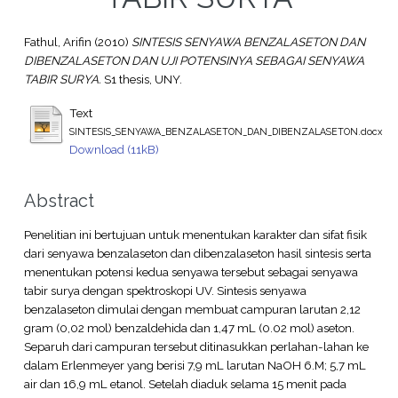
Fathul, Arifin
(2010)
SINTESIS SENYAWA BENZALASETON DAN
DIBENZALASETON DAN UJI POTENSINYA SEBAGAI SENYAWA
TABIR SURYA.
S1 thesis, UNY.
Text
SINTESIS_SENYAWA_BENZALASETON_DAN_DIBENZALASETON.docx
Download (11kB)
Abstract
Penelitian ini bertujuan untuk menentukan karakter dan sifat fisik
dari senyawa benzalaseton dan dibenzalaseton hasil sintesis serta
menentukan potensi kedua senyawa tersebut sebagai senyawa
tabir surya dengan spektroskopi UV. Sintesis senyawa
benzalaseton dimulai dengan membuat campuran larutan 2,12
gram (0,02 mol) benzaldehida dan 1,47 mL (0.02 mol) aseton.
Separuh dari campuran tersebut ditinasukkan perlahan-lahan ke
dalam Erlenmeyer yang berisi 7,9 mL larutan NaOH 6.M; 5,7 mL
air dan 16,9 mL etanol. Setelah diaduk selama 15 menit pada