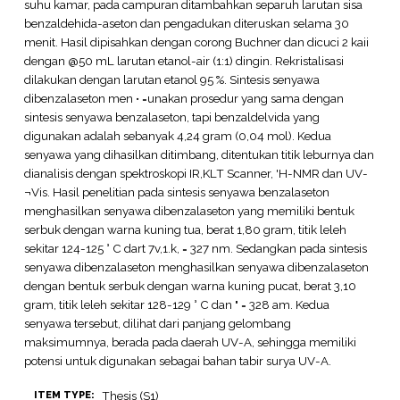
suhu kamar, pada campuran ditambahkan separuh larutan sisa
benzaldehida-aseton dan pengadukan diteruskan selama 30
menit. Hasil dipisahkan dengan corong Buchner dan dicuci 2 kaii
dengan @50 mL larutan etanol-air (1:1) dingin. Rekristalisasi
dilakukan dengan larutan etanol 95 %. Sintesis senyawa
dibenzalaseton men • =unakan prosedur yang sama dengan
sintesis senyawa benzalaseton, tapi benzaldelvida yang
digunakan adalah sebanyak 4,24 gram (0,04 mol). Kedua
senyawa yang dihasilkan ditimbang, ditentukan titik leburnya dan
dianalisis dengan spektroskopi IR,KLT Scanner, 'H-NMR dan UV-
¬Vis. Hasil penelitian pada sintesis senyawa benzalaseton
menghasilkan senyawa dibenzalaseton yang memiliki bentuk
serbuk dengan warna kuning tua, berat 1,80 gram, titik leleh
sekitar 124-125 ° C dart 7v,1.k, = 327 nm. Sedangkan pada sintesis
senyawa dibenzalaseton menghasilkan senyawa dibenzalaseton
dengan bentuk serbuk dengan warna kuning pucat, berat 3,10
gram, titik leleh sekitar 128-129 ° C dan " = 328 am. Kedua
senyawa tersebut, dilihat dari panjang gelombang
maksimumnya, berada pada daerah UV-A, sehingga memiliki
potensi untuk digunakan sebagai bahan tabir surya UV-A.
Thesis (S1)
ITEM TYPE: