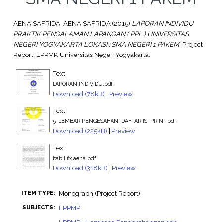
AENA SAFRIDA, AENA SAFRIDA
(2015)
LAPORAN INDIVIDU
PRAKTIK PENGALAMAN LAPANGAN ( PPL ) UNIVERSITAS
NEGERI YOGYAKARTA LOKASI : SMA NEGERI 1 PAKEM.
Project
Report. LPPMP, Universitas Negeri Yogyakarta.
Text
LAPORAN INDIVIDU.pdf
Download (78kB)
|
Preview
Text
5. LEMBAR PENGESAHAN, DAFTAR ISI PRINT.pdf
Download (225kB)
|
Preview
Text
bab I fix aena.pdf
Download (318kB)
|
Preview
Monograph (Project Report)
ITEM TYPE:
LPPMP
SUBJECTS:
LPPMP - Lembaga Pengembangan dan