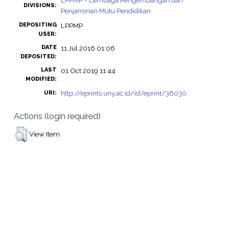
DIVISIONS:
Penjaminan Mutu Pendidikan
DEPOSITING
LPPMP
USER:
DATE
11 Jul 2016 01:06
DEPOSITED:
LAST
01 Oct 2019 11:44
MODIFIED:
http://eprints.uny.ac.id/id/eprint/36030
URI:
Actions (login required)
View Item