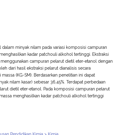
ol dalam minyak nilam pada variasi komposisi campuran
enghasilkan kadar patchouli alkohol tertinggi. Ekstraksi
 menggunakan campuran pelarut dietil eter-etanol dengan
eh dari hasil ekstraksi pelarut dianalisis secara
i massa (KG-SM). Berdasarkan penelitian ini dapat
inyak nilam kasar) sebesar 36,45%. Terdapat perbedaan
rut dietil eter-etanol. Pada komposisi campuran pelarut
i massa menghasilkan kadar patchouli alkohol tertinggi
usan Pendidikan Kimia > Kimia