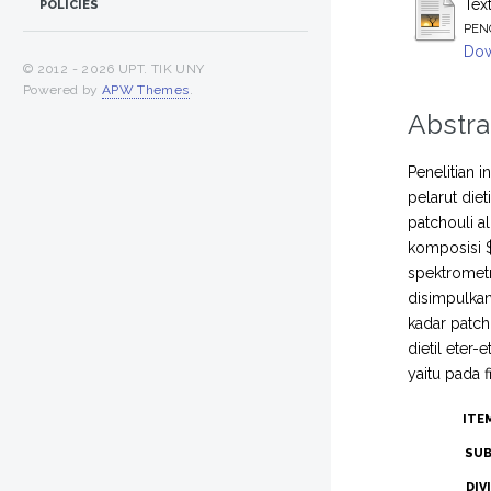
Tex
POLICIES
PEN
Dow
© 2012 -
2026 UPT. TIK UNY
Powered by
APW Themes
.
Abstra
Penelitian 
pelarut die
patchouli a
komposisi $0
spektrometr
disimpulkan
kadar patch
dietil eter
yaitu pada f
ITE
SUB
DIV