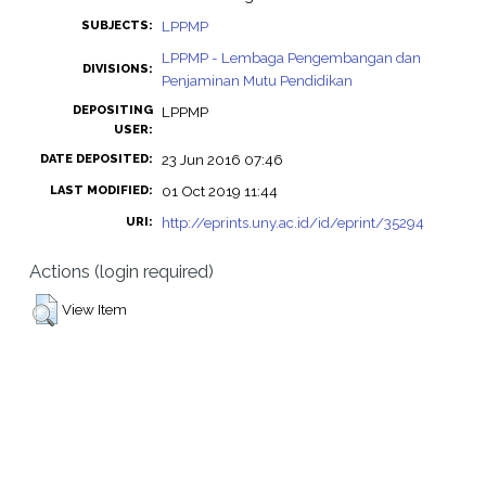
LPPMP
SUBJECTS:
LPPMP - Lembaga Pengembangan dan
DIVISIONS:
Penjaminan Mutu Pendidikan
DEPOSITING
LPPMP
USER:
23 Jun 2016 07:46
DATE DEPOSITED:
01 Oct 2019 11:44
LAST MODIFIED:
http://eprints.uny.ac.id/id/eprint/35294
URI:
Actions (login required)
View Item