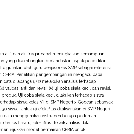
reatif, dan aktif) agar dapat meningkatkan kemampuan
inan yang dikembangkan berlandaskan aspek pendidikan
pat digunakan oleh guru penjasorkes SMP sebagai referensi
an CERIA. Penelitian pengembangan ini mengacu pada
n data dilapangan, (2) melakukan analisis terhadap
lidasi ahli dan revisi, (5) uji coba skala kecil dan revisi,
tas produk. Uji coba skala kecil dilakukan terhadap siswa
 terhadap siswa kelas VII di SMP Negeri 3 Godean sebanyak
0 siswa. Untuk uji efektifitas dilaksanakan di SMP Negeri
an data menggunakan instrumen berupa pedoman
an tes hasil uji efektifitas. Teknik analisis data
ian menunjukkan model permainan CERIA untuk