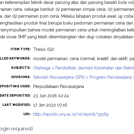
n keterampilan teknik dasar passing atas dan passing bawah bola voli
inan ceria, sebagai berikut: (1) permainan simpai ceria, (2) permainan 
, dan (5) permainan poin ceria. Melalui tahapan produk awal, uji coba ska
nghasilkan produk final berupa buku pedoman permainan ceria dan vid
 menyimpulkan bahwa model permainan ceria untuk meningkatkan kete
ada siswa SMP yang telah dikembangkan dan diuji cobakan dinyatakan 
Thesis (S2)
ITEM TYPE:
model permainan, ceria (cermat, kreatif, dan aktif), 
LLED KEYWORDS:
Olahraga > Pendidikan Jasmani Kesehatan dan Rekre
SUBJECTS:
Sekolah Pascasarjana (SPS) > Program Pascasarjana
DIVISIONS:
Perpustakaan Pascasarjana
EPOSITING USER:
23 Jun 2016 02:24
DATE DEPOSITED:
17 Jan 2022 07:16
LAST MODIFIED:
http://eprints.uny.ac.id/id/eprint/35169
URI:
login required)