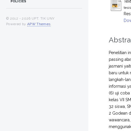
Tex
POLICIES
tesi
Res
© 2012 -
2026 UPT. TIK UNY
Dow
Powered by
APW Themes
.
Abstra
Penelitian 
passing at
jasmani yai
baru untuk 
langkah-lan
informasi ya
(6) uji coba
kelas VII S
32 siswa, S
2 Godean d
wawancara, l
menggunakan