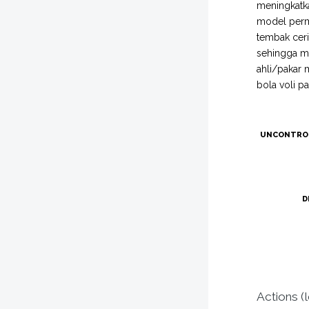
meningkatka
model perma
tembak ceria
sehingga me
ahli/pakar
bola voli p
UNCONTRO
D
Actions (