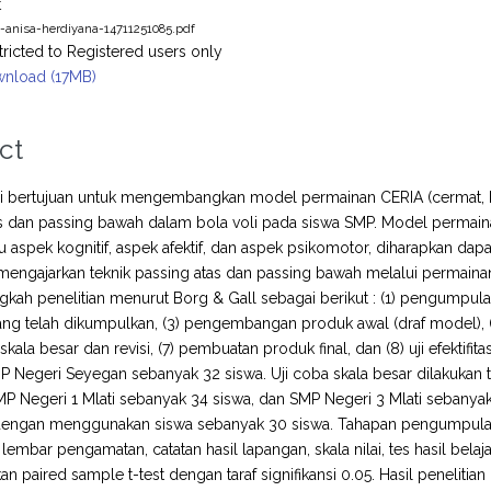
t
s-anisa-herdiyana-14711251085.pdf
tricted to Registered users only
nload (17MB)
ct
ini bertujuan untuk mengembangkan model permainan CERIA (cermat, k
as dan passing bawah dalam bola voli pada siswa SMP. Model perma
tu aspek kognitif, aspek afektif, dan aspek psikomotor, diharapkan da
mengajarkan teknik passing atas dan passing bawah melalui permain
gkah penelitian menurut Borg & Gall sebagai berikut : (1) pengumpula
ng telah dikumpulkan, (3) pengembangan produk awal (draf model), (4) va
 skala besar dan revisi, (7) pembuatan produk final, dan (8) uji efektifi
MP Negeri Seyegan sebanyak 32 siswa. Uji coba skala besar dilakukan
MP Negeri 1 Mlati sebanyak 34 siswa, dan SMP Negeri 3 Mlati sebanyak 3
engan menggunakan siswa sebanyak 30 siswa. Tahapan pengumpul
embar pengamatan, catatan hasil lapangan, skala nilai, tes hasil belajar d
 paired sample t-test dengan taraf signifikansi 0.05. Hasil penelit