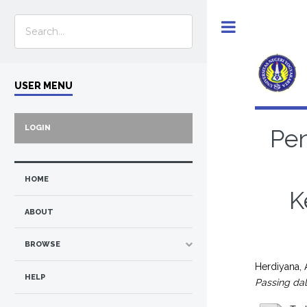
Toggle
USER MENU
LOGIN
Pe
HOME
K
ABOUT
BROWSE
Herdiyana, 
HELP
Passing da