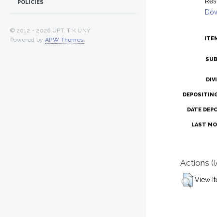
Res
POLICIES
Dow
© 2012 -
2026 UPT. TIK UNY
ITE
Powered by
APW Themes
.
SUB
DIV
DEPOSITIN
DATE DEP
LAST MO
Actions (
View I