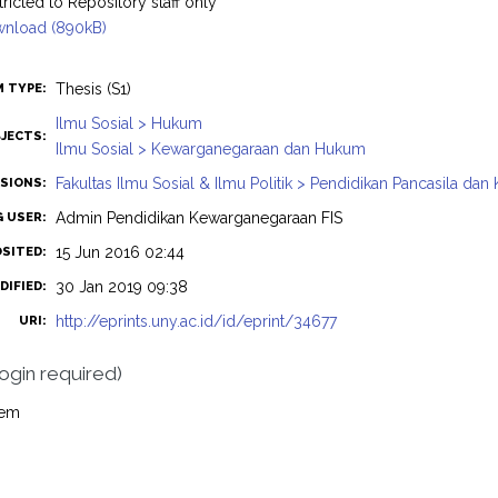
tricted to Repository staff only
nload (890kB)
Thesis (S1)
M TYPE:
Ilmu Sosial > Hukum
JECTS:
Ilmu Sosial > Kewarganegaraan dan Hukum
Fakultas Ilmu Sosial & Ilmu Politik > Pendidikan Pancasila d
ISIONS:
Admin Pendidikan Kewarganegaraan FIS
G USER:
15 Jun 2016 02:44
OSITED:
30 Jan 2019 09:38
DIFIED:
http://eprints.uny.ac.id/id/eprint/34677
URI:
login required)
tem