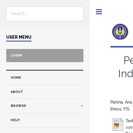
Toggle
USER MENU
LOGIN
P
In
HOME
ABOUT
Parlina, Ana
BROWSE
thesis, FIS.
HELP
Tex
2016