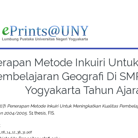
rapan Metode Inkuiri Untuk
embelajaran Geografi Di SM
Yogyakarta Tahun Aja
07)
Penerapan Metode Inkuiri Untuk Meningkatkan Kualitas Pembela
an 2004/2005.
S1 thesis, FIS.
t
_06_14_12_38_31.pdf