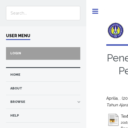
Toggle
USER MENU
LOGIN
Pene
P
HOME
ABOUT
Aprilia, .
(20
BROWSE
Tahun Ajar
HELP
Tex
2016