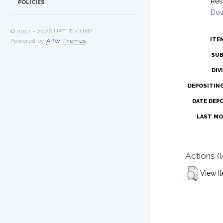
Res
POLICIES
Dow
© 2012 -
2026 UPT. TIK UNY
ITE
Powered by
APW Themes
.
SUB
DIV
DEPOSITIN
DATE DEP
LAST MO
Actions (
View I