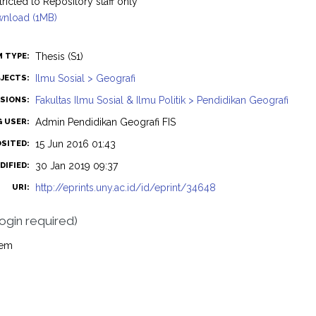
tricted to Repository staff only
nload (1MB)
Thesis (S1)
M TYPE:
Ilmu Sosial > Geografi
JECTS:
Fakultas Ilmu Sosial & Ilmu Politik > Pendidikan Geografi
ISIONS:
Admin Pendidikan Geografi FIS
G USER:
15 Jun 2016 01:43
OSITED:
30 Jan 2019 09:37
DIFIED:
http://eprints.uny.ac.id/id/eprint/34648
URI:
login required)
tem