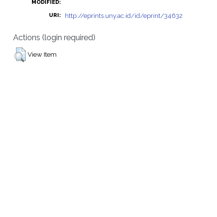
MODIFIED:
http://eprints.uny.ac.id/id/eprint/34632
URI:
Actions (login required)
View Item