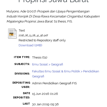
Mulyono, Ade
(2007)
Prospek dan Upaya Pengembangan
Industri Keripik Di Desa Rawa Kecamatan Cingambul Kabupaten
Majalengka Propinsi Jawa Barat.
S1 thesis, FIS.
Text
2016_06_13_08_41_56.pdf
Restricted to Repository staff only
Download (1MB)
Thesis (S1)
ITEM TYPE:
Ilmu Sosial > Geografi
SUBJECTS:
Fakultas Ilmu Sosial & Ilmu Politik > Pendidikan
DIVISIONS:
Geografi
DEPOSITING
Admin Pendidikan Geografi FIS
USER:
DATE
15 Jun 2016 01:26
DEPOSITED:
LAST
30 Jan 2019 09:36