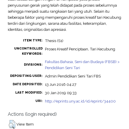
penyusunan gerak yang telah didapat pada proses sebelumnya
sehingga menjadi suatu rangkaian tari yang utuh. Selain itu
beberapa faktor yang mempengaruhi proses kreatif tari Kecubung
terdiri dari lingkungan, sarana atau fasilitas, keterampilan,
identitas, originalitas dan apresiasi.
Thesis (S1)
ITEM TYPE:
UNCONTROLLED
Proses Kreatif Penciptaan, Tari Kecubung
KEYWORDS:
Fakultas Bahasa, Seni dan Budaya (FBSB) >
DIVISIONS:
Pendidikan Seni Tari
Admin Pendidikan Seni Tari FBS
DEPOSITING USER:
13 Jun 2016 04:27
DATE DEPOSITED:
30 Jan 2019 09:33
LAST MODIFIED:
http://eprints.uny.ac.id/id/eprint/34400
URI:
Actions (login required)
View Item