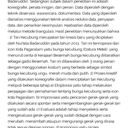
Badaruddin. Sedangkan subjek dalam penelitian ini adalah
koreografer, penata iringan, dan penari. Data diperoleh dengan
teknik observasi, wawancara, dokumentasi. Data yang diperoleh
dianalisis menggunakan teknik analisis reduksi data, penyajian
data, dan penarikan kesimpulan. Keabsahan data diperoleh
melalui metode triangulasi. Hasil penelitian menunjukkan bahwa
: 1) Tari Kecubung merupakan tari kreasi baru yang diciptakan
oleh Nurlela Badaruddin pada tahun 2011. Tari ini terinspirasi dari
icon Kota Pagaralam yaitu bunga kecubung (Datura Metel), yang
menurut cerita di kerajaan Besemah bunga kecubung diibaratkan
sebagai gadis Besemah. Tari ini dibawakan oleh 3 orang penari
dengan menggunakan kostum yang berbeda sebagai simbol
bunga kecubung ungu, merah muda dan putih. 2) Proses kreatif
yang dilakukan koreografer dalam menciptakan tari Kecubung
meliputi beberapa tahap a) Eksplorasi yaitu tahap melakukan
penjajagan dan pemahaman tentang bunga kecubung serta icon
kota Pagaralam. b) Improvisasi yaitu pencarian gerak-gerak yang
dilakukan secara spontan serta mengembangkan gerak-gerak tari
yang sudah ada. c) Evaluasi adalah tahap menyeleksi serta
mengevaluasi gerak-gerak yang sudah didapat dengan cara
merubah, menambah ataupun mengurangi gerak yang dirasa
tidak sesuai dengan iringan. d) Komposisi yaitu proses