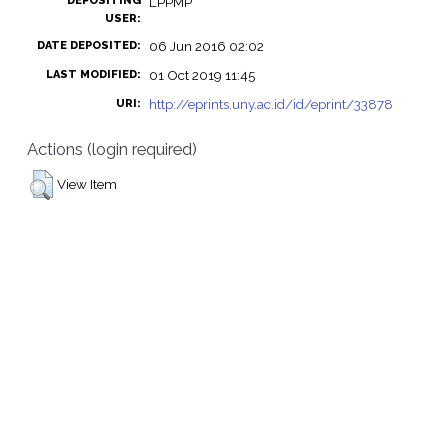
DEPOSITING
LPPMP
USER:
06 Jun 2016 02:02
DATE DEPOSITED:
01 Oct 2019 11:45
LAST MODIFIED:
http://eprints.uny.ac.id/id/eprint/33878
URI:
Actions (login required)
View Item