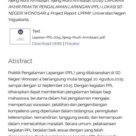
Ajeng Murti Armitasari, Ajeng Murti Armitasari
(2015)
LAPORAN
AKHIR PRAKTIK PENGALAMAN LAPANGAN (PPL) LOKASI SD
NEGERI WONOSARI 4.
Project Report. LPPMP, Universitas Negeri
Yogyakarta.
Text
Laporan-PPL-2015_Ajeng-Murti-Armitasari.pdf
Download (1MB)
|
Preview
Abstract
Praktik Pengalaman Lapangan (PPL) yang dilaksanakan di SD
Negeri Wonosari 4 berlangsung mulai tanggal 10 Agustus 2015
sampai dengan 12 September 2015. Dengan kegiatan PPL
diharapkan dapat memberikan pengalaman belajar bagi
mahasiswa, terutama dalam hal pengalaman mengajar,
memperluas wawasan, pelatihan dan pengembangan
kompetensi yang diperlukan dalam bidangnya, peningkatan
keterampilan, kemandirian, tanggung jawab, dan kemampuan
dalam memecahkan masalah. Secara umum, pelaksanaan
kegiatan PPL berjalan baik sesuai dengan yang telah