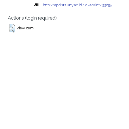
http://eprints.uny.ac.id/id/eprint/33295
URI:
Actions (login required)
View Item