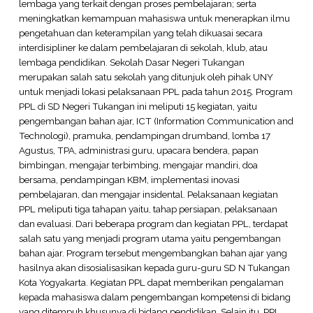
lembaga yang terkait dengan proses pembelajaran; serta
meningkatkan kemampuan mahasiswa untuk menerapkan ilmu
pengetahuan dan keterampilan yang telah dikuasai secara
interdisipliner ke dalam pembelajaran di sekolah, klub, atau
lembaga pendidikan. Sekolah Dasar Negeri Tukangan
merupakan salah satu sekolah yang ditunjuk oleh pihak UNY
untuk menjadi lokasi pelaksanaan PPL pada tahun 2015. Program
PPL di SD Negeri Tukangan ini meliputi 15 kegiatan, yaitu
pengembangan bahan ajar, ICT (Information Communication and
Technologi), pramuka, pendampingan drumband, lomba 17
Agustus, TPA, administrasi guru, upacara bendera, papan
bimbingan, mengajar terbimbing, mengajar mandiri, doa
bersama, pendampingan KBM, implementasi inovasi
pembelajaran, dan mengajar insidental. Pelaksanaan kegiatan
PPL meliputi tiga tahapan yaitu, tahap persiapan, pelaksanaan
dan evaluasi. Dari beberapa program dan kegiatan PPL, terdapat
salah satu yang menjadi program utama yaitu pengembangan
bahan ajar. Program tersebut mengembangkan bahan ajar yang
hasilnya akan disosialisasikan kepada guru-guru SD N Tukangan
Kota Yogyakarta. Kegiatan PPL dapat memberikan pengalaman
kepada mahasiswa dalam pengembangan kompetensi di bidang
yang ditempuh khusunya di bidang pendidikan. Selain itu, PPL