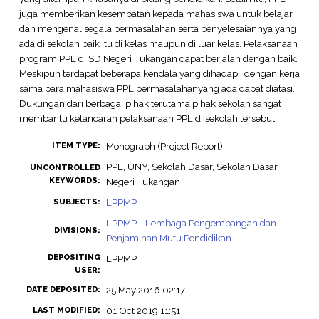
juga memberikan kesempatan kepada mahasiswa untuk belajar
dan mengenal segala permasalahan serta penyelesaiannya yang
ada di sekolah baik itu di kelas maupun di luar kelas. Pelaksanaan
program PPL di SD Negeri Tukangan dapat berjalan dengan baik.
Meskipun terdapat beberapa kendala yang dihadapi, dengan kerja
sama para mahasiswa PPL permasalahanyang ada dapat diatasi.
Dukungan dari berbagai pihak terutama pihak sekolah sangat
membantu kelancaran pelaksanaan PPL di sekolah tersebut.
Monograph (Project Report)
ITEM TYPE:
PPL, UNY, Sekolah Dasar, Sekolah Dasar
UNCONTROLLED
KEYWORDS:
Negeri Tukangan
LPPMP
SUBJECTS:
LPPMP - Lembaga Pengembangan dan
DIVISIONS:
Penjaminan Mutu Pendidikan
DEPOSITING
LPPMP
USER:
25 May 2016 02:17
DATE DEPOSITED:
01 Oct 2019 11:51
LAST MODIFIED: