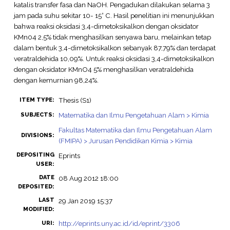
katalis transfer fasa dan NaOH. Pengadukan dilakukan selama 3
jam pada suhu sekitar 10- 15° C. Hasil penelitian ini menunjukkan
bahwa reaksi oksidasi 3,4-dimetoksikalkon dengan oksidator
KMn04 2,5% tidak menghasilkan senyawa baru, melainkan tetap
dalam bentuk 3,4-dimetoksikalkon sebanyak 87,79% dan terdapat
veratraldehida 10,09%. Untuk reaksi oksidasi 3,4-dimetoksikalkon
dengan oksidator KMnO4 5% menghasilkan veratraldehida
dengan kemurnian 98,24%.
Thesis (S1)
ITEM TYPE:
Matematika dan Ilmu Pengetahuan Alam > Kimia
SUBJECTS:
Fakultas Matematika dan Ilmu Pengetahuan Alam
DIVISIONS:
(FMIPA) > Jurusan Pendidikan Kimia > Kimia
DEPOSITING
Eprints
USER:
DATE
08 Aug 2012 18:00
DEPOSITED:
LAST
29 Jan 2019 15:37
MODIFIED:
http://eprints.uny.ac.id/id/eprint/3306
URI: