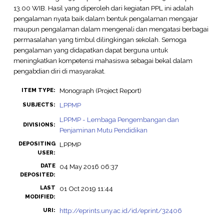
13.00 WIB. Hasil yang diperoleh dari kegiatan PPL ini adalah
pengalaman nyata baik dalam bentuk pengalaman mengajar
maupun pengalaman dalam mengenali dan mengatasi berbagai
permasalahan yang timbul dilingkingan sekolah. Semoga
pengalaman yang didapatkan dapat berguna untuk
meningkatkan kompetensi mahasiswa sebagai bekal dalam
pengabdian diri di masyarakat.
Monograph (Project Report)
ITEM TYPE:
LPPMP
SUBJECTS:
LPPMP - Lembaga Pengembangan dan
DIVISIONS:
Penjaminan Mutu Pendidikan
DEPOSITING
LPPMP
USER:
DATE
04 May 2016 06:37
DEPOSITED:
LAST
01 Oct 2019 11:44
MODIFIED:
http://eprints.uny.ac.id/id/eprint/32406
URI: