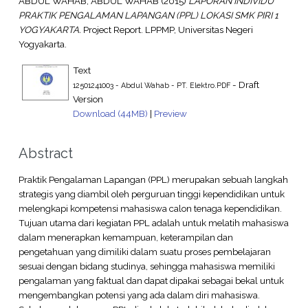
ABDUL WAHAB, ABDUL WAHAB
(2015)
LAPORAN INDIVIDU
PRAKTIK PENGALAMAN LAPANGAN (PPL) LOKASI SMK PIRI 1
YOGYAKARTA.
Project Report. LPPMP, Universitas Negeri
Yogyakarta.
Text
- Draft
12501241003 - Abdul Wahab - PT. Elektro.PDF
Version
Download (44MB)
|
Preview
Abstract
Praktik Pengalaman Lapangan (PPL) merupakan sebuah langkah
strategis yang diambil oleh perguruan tinggi kependidikan untuk
melengkapi kompetensi mahasiswa calon tenaga kependidikan.
Tujuan utama dari kegiatan PPL adalah untuk melatih mahasiswa
dalam menerapkan kemampuan, keterampilan dan
pengetahuan yang dimiliki dalam suatu proses pembelajaran
sesuai dengan bidang studinya, sehingga mahasiswa memiliki
pengalaman yang faktual dan dapat dipakai sebagai bekal untuk
mengembangkan potensi yang ada dalam diri mahasiswa.