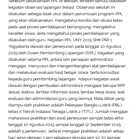
Sebelum pelaksanaan PPL di sekolah, terlebih dahulu diadakan
kegiatan observasi lapangan (kelas). Observasi sekolah ini
dilakukan sebagai tolak ukur dalam perumusan program PPL
yang akan dilaksanakan, mengetahui kondisi dan situasi kelas
pada saat proses pembelajaran berlangsung, mengetahui
karakter siswa, serta mengetahui proses pembelajaran yang
dilakukan oleh guru. Kegiatan PPL UNY 2015 SMK PIRI 1
Yogyakarta diawali dari penerjunan pada tanggal 10 Agustus
2015 oleh Dosen Pembimbing Lapangan (DPL). Kegiatan yang
dilakukan selama PPL antara lain persiapan administrasi
mengajar, menyusun dan mengembangkan alat pembelajaran
dan melakukan evaluasi hasil belajar siswa. Serta konsultasi
kepada guru pembimbing lapangan. Adapun kegiatan awal
diawali dengan pembuatan administrasi mengajar berupa RPP
sesuai silabus, lembar informasi siswa, lembar kerja siswa, soal
evaluasi dan administarasi guru yang lainnya. Mata diklat yang
diampu oleh praktikan adalah Pekerjaan Bangku Listrik (PBL)
kelas X Teknik Instalasi Tenaga Listrik 2 (TITL). Jumlah mengajar
mahasiswa praktikan dari awal penerjunan sampai batas akhir
tanggal 10 Agustus 2015 sampai tanggal 12 September 2015
adalah 5 pertemuan. Jadwal mengajar praktikan adalah setiap
hari senin dengan 3 jam pelajaran dimulai jam 10.30 sampai